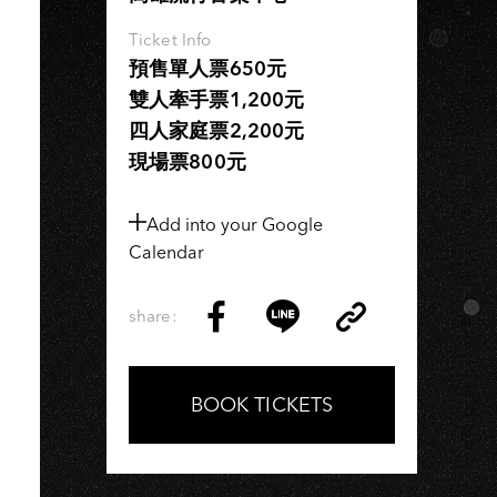
Ticket Info
預售單人票650元
雙人牽手票1,200元
四人家庭票2,200元
現場票800元
Add into your Google
Calendar
share:
Copy
Share
Share
Copy
Link
on
on
Link
Facebook
LINE
BOOK TICKETS