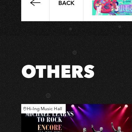
A
BACK
好
了
啦！
超
大
聲
II
OTHERS
Hi-Ing Music Hall