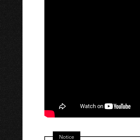
S
Notice