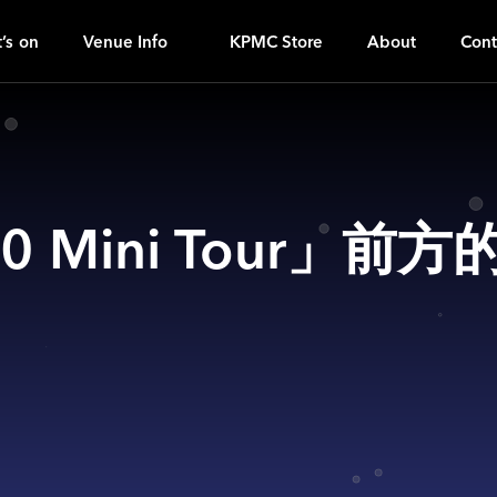
I
ｚ
’s on
Venue Info
KPMC Store
About
Cont
020 Mini Tour