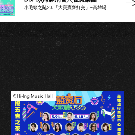
O
小毛頭之亂2.0「大寶寶齊打交」−高雄場
Hi-Ing Music Hall