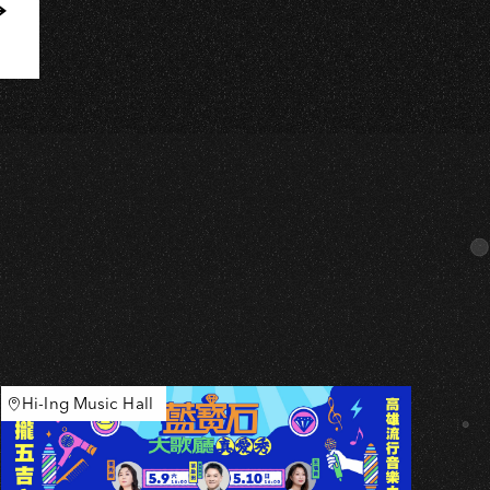
H
Hi-Ing Music Hall