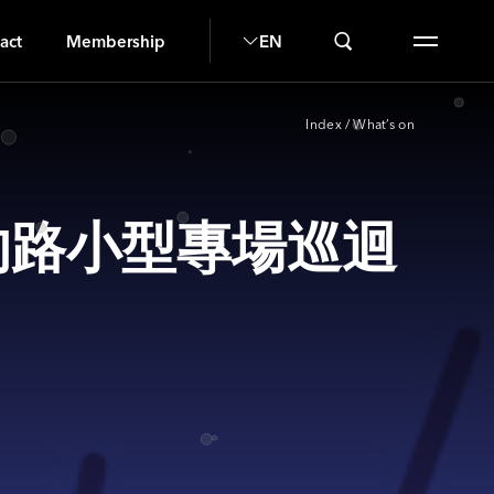
U
act
Membership
EN
Index
/
What’s on
」前方的路小型專場巡迴