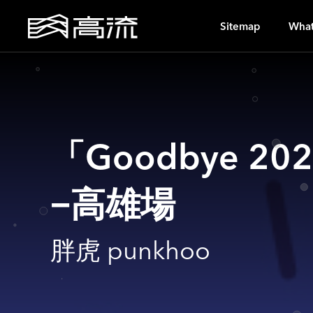
S
Sitemap
What
「Goodbye 2
−高雄場
胖虎 punkhoo