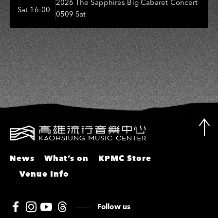
Entertainers: 葉啟田、鳥來嬤-吳
2026 The Sapphires Big Cabaret Concert
Sat 16:00
0509 Sat
敏、張秀卿、王彩樺、吳淑敏、施文
彬、邵大倫、曹雅雯、陳孟賢、黃露
瑤
News
What’s on
KPMC Store
Venue Info
Follow us