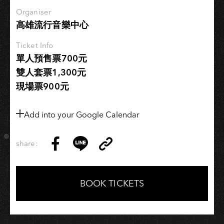
Organiser
高雄流行音樂中心
Ticket Info
單人預售票700元
雙人套票1,300元
現場票900元
Add into your Google Calendar
share:
Copy
Share
Share
Copy
Link
on
on
Link
Facebook
LINE
BOOK TICKETS