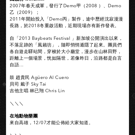
2007年春天成軍，發行了Demo甲（2008 ）、Demo
乙（2009）；
2011年開始投入「Demo丙」製作，途中歷經沈寂漫漫
長路，於2018冬重啟活動，近期現場亦有新作發表。
自「2013 Baybeats Festival 」新加坡公開演出以來，
不落足跡的「風籟坊」，隨即悄悄遁隱了起來。團員們
各自遊走驛站間，穿梭於大小廳堂，漫步在山林田野，
距離上一個場景，恍如隔世，若像昨日，沿路都是自言
自語…
鼓 趙貴民 Agüero Al Cuero
貝司 戴子 Sky Tai
吉他主唱 林已翔 Chris Lin
＼＼＼
在地動物樂團
來自高雄，12/07才能公佈給大家知道。