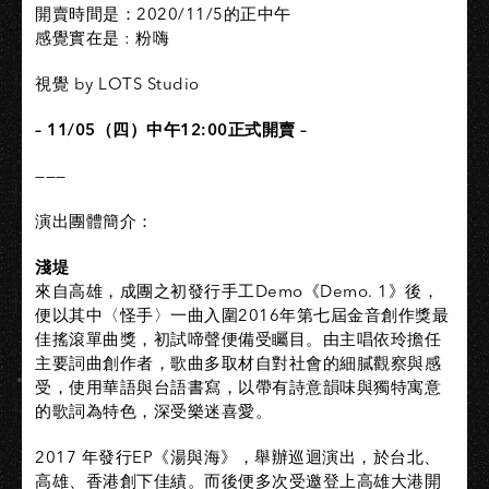
開賣時間是：2020/11/5的正中午
感覺實在是 : 粉嗨
視覺 by LOTS Studio
– 11/05（四）中午12:00正式開賣 –
———
演出團體簡介：
淺堤
來自高雄，成團之初發行手工Demo《Demo. 1》後，
便以其中〈怪手〉一曲入圍2016年第七屆金音創作獎最
佳搖滾單曲獎，初試啼聲便備受矚目。由主唱依玲擔任
主要詞曲創作者，歌曲多取材自對社會的細膩觀察與感
受，使用華語與台語書寫，以帶有詩意韻味與獨特寓意
的歌詞為特色，深受樂迷喜愛。
2017 年發行EP《湯與海》，舉辦巡迴演出，於台北、
高雄、香港創下佳績。而後便多次受邀登上高雄大港開