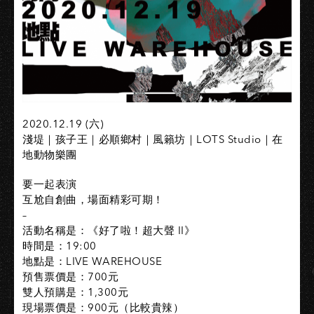
2020.12.19 (六)
淺堤｜孩子王｜必順鄉村｜風籟坊｜LOTS Studio｜在
地動物樂團
要一起表演
互尬自創曲，場面精彩可期！
–
活動名稱是：《好了啦！超大聲 II》
時間是：19:00
地點是：LIVE WAREHOUSE
預售票價是：700元
雙人預購是：1,300元
現場票價是：900元（比較貴辣）