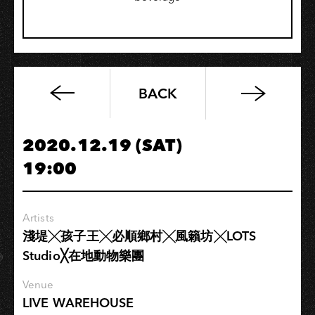
BACK
「望
你
早
2020.12.19 (SAT)
歸」
19:00
演
唱
會
Artists
淺堤╳孩子王╳必順鄉村╳風籟坊╳LOTS
Studio╳在地動物樂團
Venue
LIVE WAREHOUSE