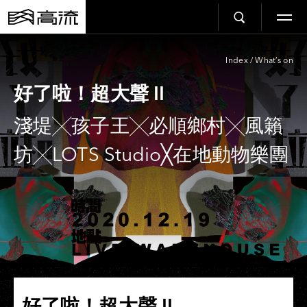
Index
/
What’s on
好了啦！超大聲 II
淺堤╳孩子王╳必順鄉村╳風籟
坊╳LOTS Studio╳在地動物樂團
好了啦！超大聲 II