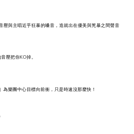
U
重量音壓與主唱近乎狂暴的嗓音，造就出在優美與兇暴之間聲音
音壓把你KO掉。
爽］為樂團中心目標向前衝，只是時速沒那麼快！
n