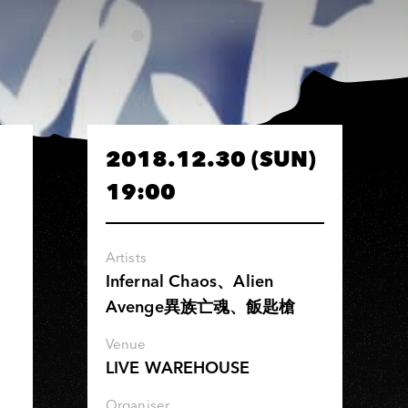
2018.12.30 (SUN)
19:00
Artists
Infernal Chaos、Alien
Avenge異族亡魂、飯匙槍
Venue
LIVE WAREHOUSE
Organiser