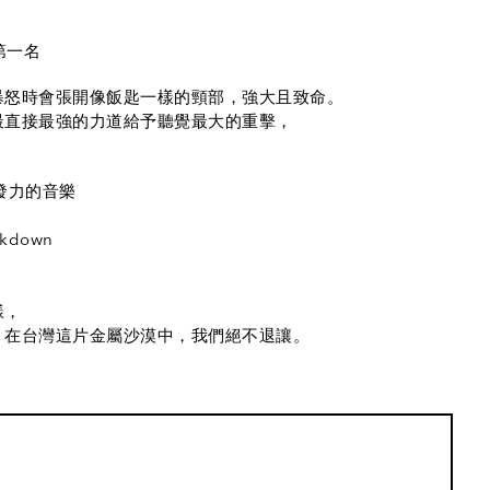
榜第一名
暴怒時會張開像飯匙一樣的頸部，強大且致命。
元素，用最直接最強的力道給予聽覺最大的重擊，
發力的音樂
down
樣，
，在台灣這片金屬沙漠中，我們絕不退讓。