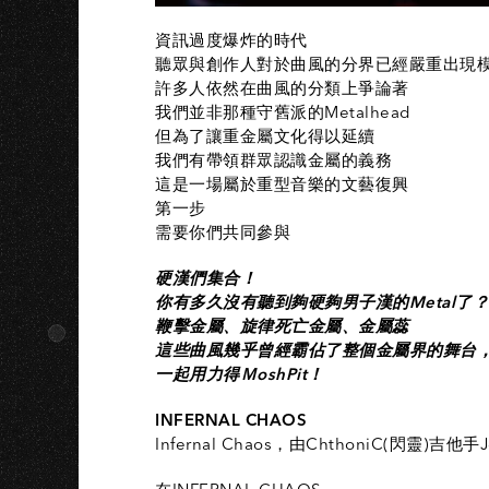
資訊過度爆炸的時代
聽眾與創作人對於曲風的分界已經嚴重出現
許多人依然在曲風的分類上爭論著
我們並非那種守舊派的Metalhead
但為了讓重金屬文化得以延續
我們有帶領群眾認識金屬的義務
這是一場屬於重型音樂的文藝復興
第一步
需要你們共同參與
硬漢們集合！
你有多久沒有聽到夠硬夠男子漢的Metal了？
鞭擊金屬、旋律死亡金屬、金屬蕊
這些曲風幾乎曾經霸佔了整個金屬界的舞台
一起用力得ＭoshPit！
INFERNAL CHAOS
Infernal Chaos，由ChthoniC(閃靈)吉