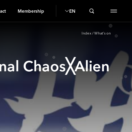
N
act
Membership
EN
Index
/
What’s on
Chaos╳Alien