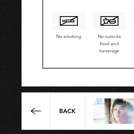
K
No smoking
No outside
food and
beverage
BACK
巨
大
的