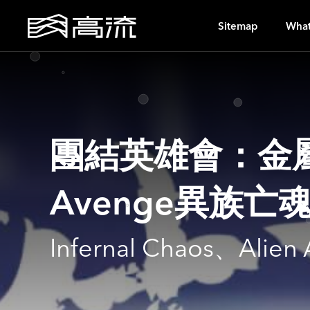
I
Sitemap
What
團結英雄會：金屬新浪潮
Avenge異族亡
Infernal Chaos、A