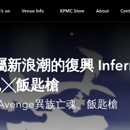
U
ｚ
’s on
Venue Info
KPMC Store
About
Cont
的復興 Infernal 
魂╳飯匙槍
lien Avenge異族亡魂、飯匙槍