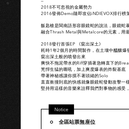
—
2018不可忽視的金屬勢力
2016發佈Demo隨即攻佔iNDIEVOX排行
飯匙槍是閩南語形容眼鏡蛇的說法，眼鏡蛇
融合Thrash Metal與Metalcore的
2018發行首張EP 《竄出深土》
耗時1年2個月的時間製作，在土壤中醞釀爆
竄出深土般的噴發出來
爽快不拖泥帶水的Riff穿插著急轉直下的Break
兇悍生猛的嘶吼，加上爽度爆表的炸裂基底
帶著神秘感讓你摸不著頭緒的Solo
直直衝撞到底的快感就像眼鏡蛇發動攻擊一
堅持用這樣的音樂來詮釋我們對事物的感受
Notice
全區站票無座位