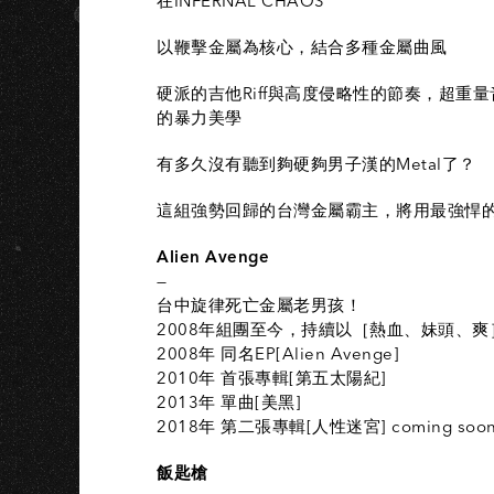
I
在INFERNAL CHAOS
以鞭擊金屬為核心，結合多種金屬曲風
硬派的吉他Riff與高度侵略性的節奏，超
的暴力美學
有多久沒有聽到夠硬夠男子漢的Metal了？
這組強勢回歸的台灣金屬霸主，將用最強悍的
Alien Avenge
—
台中旋律死亡金屬老男孩！
2008年組團至今，持續以［熱血、妹頭、
2008年 同名EP[Alien Avenge]
2010年 首張專輯[第五太陽紀]
2013年 單曲[美黑]
2018年 第二張專輯[人性迷宮] coming soo
飯匙槍