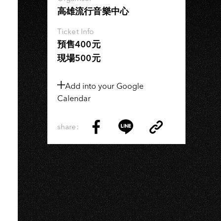
高雄流行音樂中心
Ticket Info
預售400元
現場500元
Add into your Google
Calendar
share:
Copy
Share
Share
Copy
Link
on
on
Link
Facebook
LINE