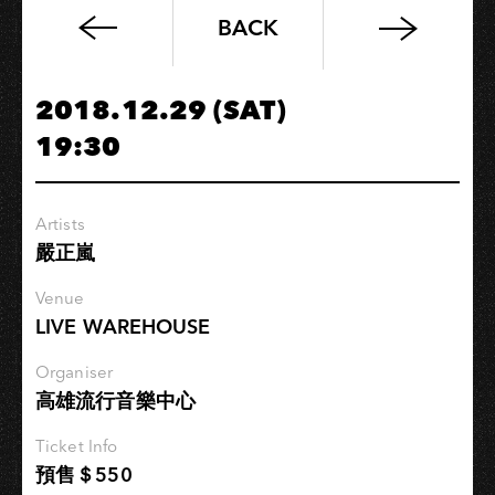
BACK
團
結
英
2018.12.29 (SAT)
雄
19:30
會：
金
屬
Artists
新
嚴正嵐
浪
潮
Venue
的
LIVE WAREHOUSE
復
興
Organiser
高雄流行音樂中心
Infernal
Chaos╳Alien
Ticket Info
Avenge
預售＄550
異