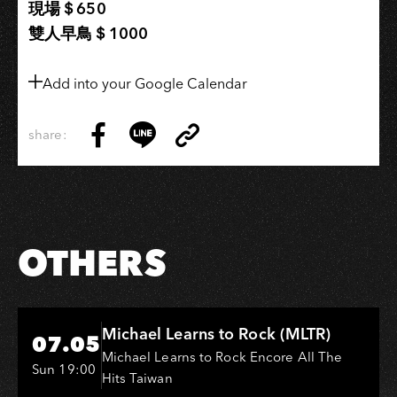
現場＄650
族
雙人早鳥＄1000
亡
魂
╳
Add into your Google Calendar
飯
匙
share:
Copy
槍
Share
Share
Copy
Link
on
on
Link
Facebook
LINE
OTHERS
Hi-Ing Music Hall
Michael Learns to Rock (MLTR)
07.05
Michael Learns to Rock Encore All The
Sun 19:00
Hits Taiwan