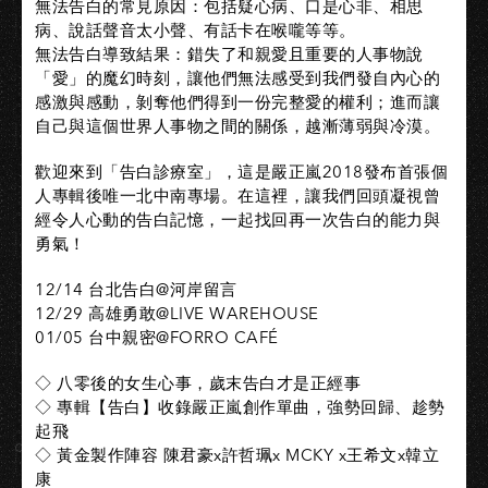
無法告白的常見原因：包括疑心病、口是心非、相思
病、說話聲音太小聲、有話卡在喉嚨等等。
無法告白導致結果：錯失了和親愛且重要的人事物說
「愛」的魔幻時刻，讓他們無法感受到我們發自內心的
感激與感動，剝奪他們得到一份完整愛的權利；進而讓
自己與這個世界人事物之間的關係，越漸薄弱與冷漠。
歡迎來到「告白診療室」，這是嚴正嵐2018發布首張個
人專輯後唯一北中南專場。在這裡，讓我們回頭凝視曾
經令人心動的告白記憶，一起找回再一次告白的能力與
勇氣！
12/14 台北告白@河岸留言
12/29 高雄勇敢@LIVE WAREHOUSE
01/05 台中親密@FORRO CAFÉ
◇ 八零後的女生心事，歲末告白才是正經事
◇ 專輯【告白】收錄嚴正嵐創作單曲，強勢回歸、趁勢
起飛
◇ 黃金製作陣容 陳君豪x許哲珮x MCKY x王希文x韓立
康