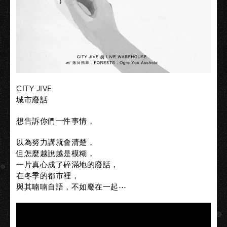
CITY JIVE
城市廢話
想告訴你們一件事情，
以為努力講就會清楚，
但怎麼越說越是模糊，
一片真心成了碎滿地的廢話，
在冬季的都市裡，
與其喃喃自語，不如廢在一起⋯