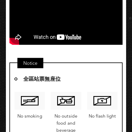
Notice
全區站票無座位
No smoking
No outside
No flash light
food and
beverage