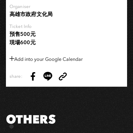
Organiser
高雄市政府文化局
Ticket Info
預售500元
現場600元
Add into your Google Calendar
share:
Copy
Share
Share
Copy
Link
on
on
Link
Facebook
LINE
OTHERS