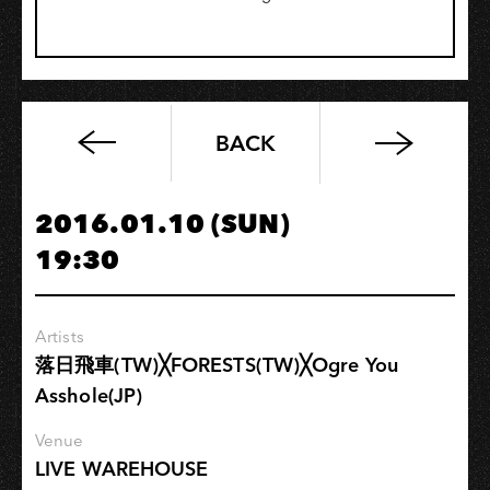
BACK
2016
-
ピ
2016.01.10 (SUN)
カ
19:30
デ
シ
カ”が-
Artists
Taiwan
落日飛車(TW)╳FORESTS(TW)╳Ogre You
Release
Asshole(JP)
Tour
Venue
LIVE WAREHOUSE