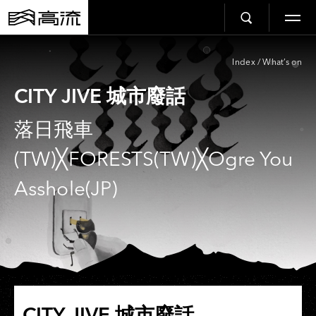
Index
/
What’s on
CITY JIVE 城市廢話
落日飛車
(TW)╳FORESTS(TW)╳Ogre You
Asshole(JP)
CITY JIVE 城市廢話