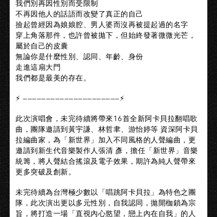
我們別再因性別而受限制
不再因他人的話語而改變了真正的自己
撿起曾經因為娘娘腔、男人婆而沒再被提起過的名字
穿上角落那件，也許曾被拋下，但始終發著微微光芒，
屬於自己的皮囊
無論你是什麼性別、認同、年齡、身份
走進這扇大門
我們都是最美的存在。
⚡ —————————————————————⚡
此次演唱會，未完待續將帶來16首全新阿卡貝拉翻唱歌
曲，團隊邀請到黃宇謙、林哲聿、游怡婷等 資深阿卡貝
拉編曲家，為「新世界」加入不同風格的人聲編曲，更
邀請到新生代音樂製作人張清 彥，擔任「新世界」音樂
統籌，將人聲結合搖滾及電子效果，期許為純人聲帶來
更多突破及創新。
未完待續為台灣極少數以「唱跳阿卡貝拉」為特色之團
隊，此次演出更以多元性別，自我認同，拋開枷鎖為宗
旨，將打造一場「直視內心慾望，戀上內在自我」的人