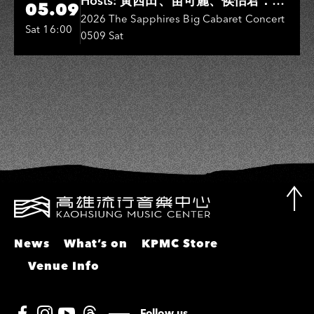
Hosts: 黃西田、苗可麗、侯怡君．
05.09
Entertainers: 葉啟田、鳥來嬤-吳
2026 The Sapphires Big Cabaret Concert
Sat 16:00
0509 Sat
敏、張秀卿、王彩樺、吳淑敏、施文
彬、邵大倫、曹雅雯、陳孟賢、黃露
瑤
News
What’s on
KPMC Store
Venue Info
Follow us