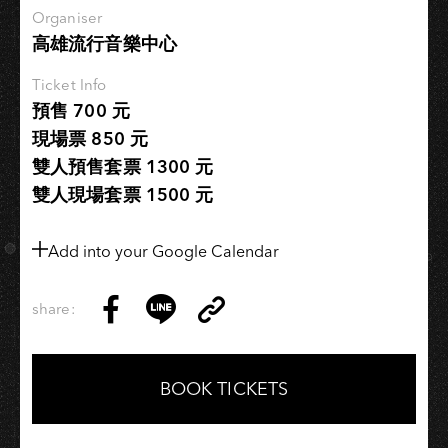
人
Organiser
高雄流行音樂中心
聲
演
Ticket Info
唱
預售 700 元
會
現場票 850 元
雙人預售套票 1300 元
雙人現場套票 1500 元
Add into your Google Calendar
share:
Copy
Share
Share
Copy
Link
on
on
Link
Facebook
LINE
BOOK TICKETS