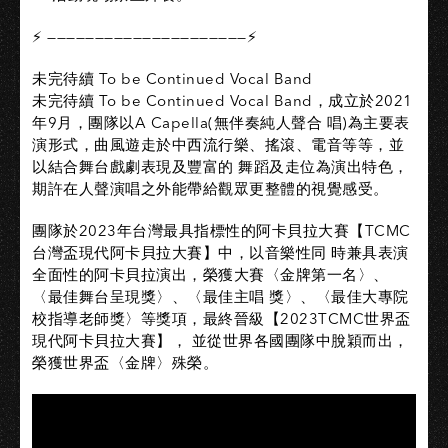
⚡ —————————————————————⚡
未完待續 To be Continued Vocal Band
未完待續 To be Continued Vocal Band，成立於2021
年9月，團隊以A Capella(無伴奏純人聲合 唱)為主要表
演形式，曲風遊走於中⻄流行樂、搖滾、電音等等，並
以結合舞台戲劇表現及豐富的 舞蹈及走位為演出特色，
期許在人聲演唱之外能帶給觀眾更整體的視覺感受。
團隊於2023年台灣最具指標性的阿卡貝拉大賽【TCMC
台灣盃現代阿卡貝拉大賽】中，以音樂性同 時兼具表演
全面性的阿卡貝拉演出，榮獲大賽〈金牌第一名〉、
〈最佳舞台呈現獎〉、〈最佳主唱 獎〉、〈最佳大專院
校指導老師獎〉等獎項，最終晉級【2023TCMC世界盃
現代阿卡貝拉大賽】， 並從世界各國團隊中脫穎而出，
榮獲世界盃〈金牌〉殊榮。