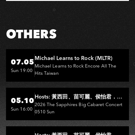
OTHERS
Hi-Ing Music Hall
Michael Learns to Rock (MLTR)
07.05
Michael Learns to Rock Encore All The
Sun 19:00
Hits Taiwan
Hi-Ing Music Hall
Hosts: 黃西田、苗可麗、侯怡君．
05.10
Entertainers: 葉啟田、鳥來嬤-吳
2026 The Sapphires Big Cabaret Concert
Sun 16:00
0510 Sun
敏、王彩樺、王瑞霞、吳淑敏、施文
彬、邵大倫、曹雅雯、陳孟賢、黃露
瑤
Hi-Ing Music Hall