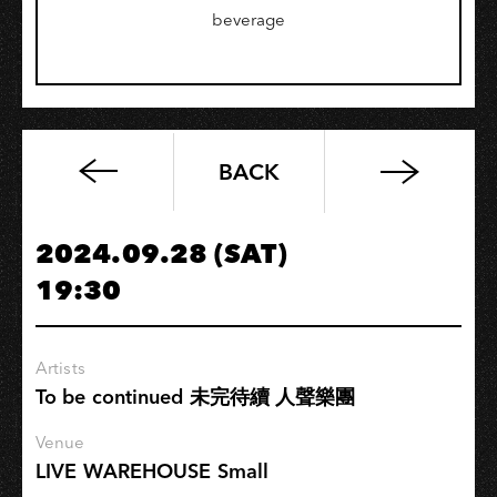
beverage
BACK
未
完
待
2024.09.28 (SAT)
續
19:30
【
新
世
Artists
界
To be continued 未完待續 人聲樂團
Just
be
Venue
yourself
LIVE WAREHOUSE Small
】