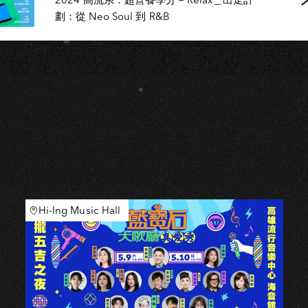
劃：從 Neo Soul 到 R&B
Hi-Ing Music Hall