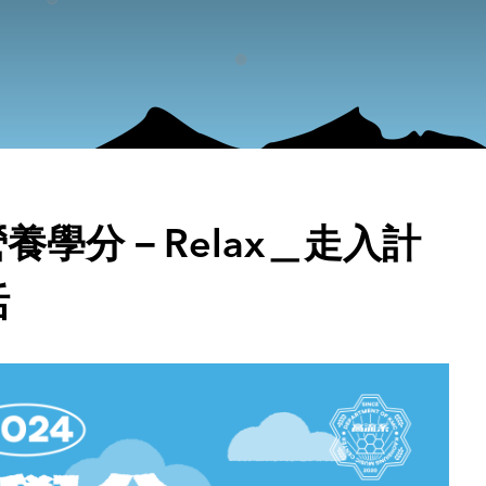
營養學分－Relax＿走入計
活