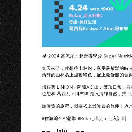
🏕️ 2024 高流系：超營養學分 Super Nutritio
春天來了，就想往山林跑，享受最放鬆的時光
清靜的山林裹上溫暖粉色，配上最舒服的音樂
想跟著 LINION ༝ 阿蘭AC 出走繁瑣日常，尋找
也想和 葛西瓦 ༝ 阿布絲 走入清靜自然，找
最優質的旅程，就要搭上最優質的旅伴！🎶
#住海編全都想聽 #Relax_出走or走入計劃
▄ ▃ ▂ 𝙞𝙣𝙛𝙤 Ⅰ ▂ ▃ ▄