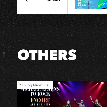
呂
允
《回
郵》
巡
迴
OTHERS
Hi-Ing Music Hall