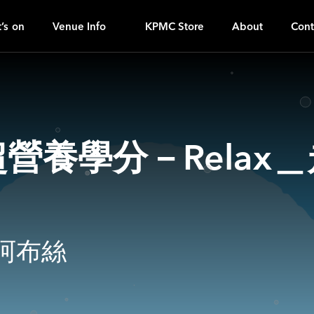
O
ｚ
’s on
Venue Info
KPMC Store
About
Cont
超營養學分－Relax
s 阿布絲