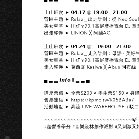
A
上山班次 ► 𝟬𝟰.𝟭𝟳 ㊂ 𝟭𝟵:𝟬𝟬 – 𝟮𝟭:𝟬𝟬
營區主題 ► Relax＿出走計劃：從 Neo Soul
美女車掌 ► HitFm90.1高屏廣播電台 DJ 童
出走夥伴 ► LINION ╳ 阿蘭AC
上山班次 ► 𝟬𝟰.𝟮𝟰 ㊂｜𝟭𝟵:𝟬𝟬 – 𝟮𝟭:𝟬𝟬
營區主題​ ► Relax＿走入計劃：母語 · 美好
美女車掌 ► HitFm90.1高屏廣播電台 DJ 童
走入夥伴 ► 葛西瓦 Kasiwa ╳ Abus 阿布絲
▄ ▃ ▂ 𝙞𝙣𝙛𝙤 Ⅱ ▂ ▃ ▄
講座票價 ► 全票$200 ⋄ 學生票$150 ⋄ 身
售票連結 ► https://kpmc.tw/k05BABa7
活動地點 ► 高流 LIVE WAREHOUSE（駁
~~~~~~~~~~~~~~~~~~~~~~~~~~~🍃 
#超營養學分 #音樂叢林創作派對 #又刺激又