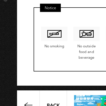
Notice
No smoking
No outside
food and
beverage
BACK