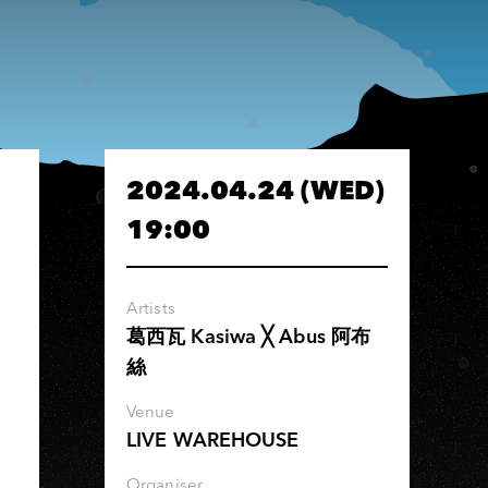
2024.04.24 (WED)
19:00
Artists
葛西瓦 Kasiwa ╳ Abus 阿布
絲
Venue
LIVE WAREHOUSE
Organiser