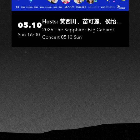
I
Hosts: 黃西田、苗可麗、侯怡
05.10
君．Entertainers: 葉啟田、鳥來
2026 The Sapphires Big Cabaret
Sun 16:00
Concert 0510 Sun
嬤-吳敏、王彩樺、王瑞霞、吳
淑敏、施文彬、邵大倫、曹雅
雯、陳孟賢、黃露瑤