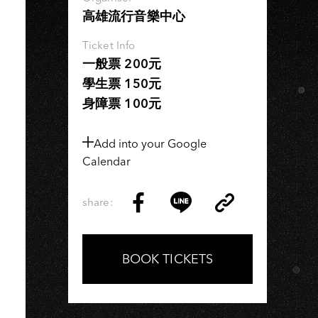
U
高雄流行音樂中心
Ticket Info
一般票 200元
學生票 150元
身障票 100元
Add into your Google
Calendar
share:
Copy
Share
Share
Copy
Link
on
on
Link
Facebook
LINE
BOOK TICKETS