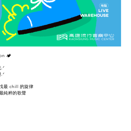
n 🏕️
.ᐟ
.ᐟ
最 chill 的旋律
回最純粹的歌聲
♬