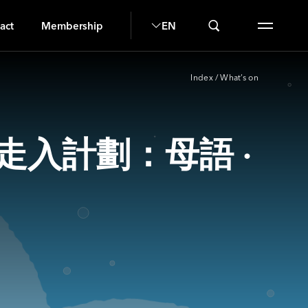
H
act
Membership
EN
Index
/
What’s on
＿走入計劃：母語 ·