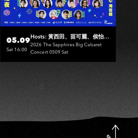
U
Hosts: 黃西田、苗可麗、侯怡
05.09
君．Entertainers: 葉啟田、鳥來
2026 The Sapphires Big Cabaret
Sat 16:00
Concert 0509 Sat
嬤-吳敏、張秀卿、王彩樺、吳
淑敏、施文彬、邵大倫、曹雅
雯、陳孟賢、黃露瑤