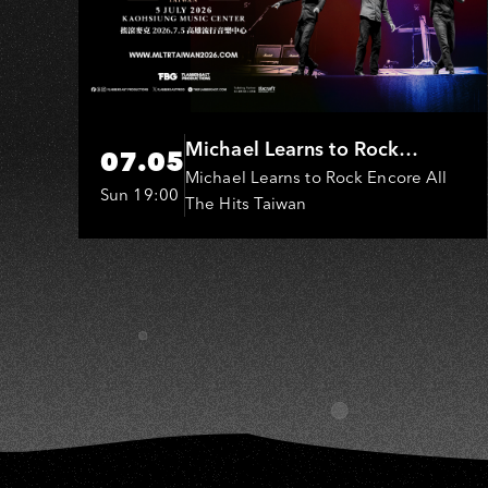
S
Michael Learns to Rock
07.05
(MLTR)
Michael Learns to Rock Encore All
Sun 19:00
The Hits Taiwan