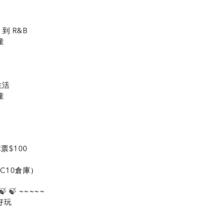
O
 到 R&B
童
生活
童
障票$100
二C10倉庫）
 🍃 ~~~~~
好玩