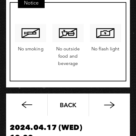
Notice
No smoking
No outside
No flash light
food and
beverage
BACK
2024
高
流
2024.04.17 (WED)
系：