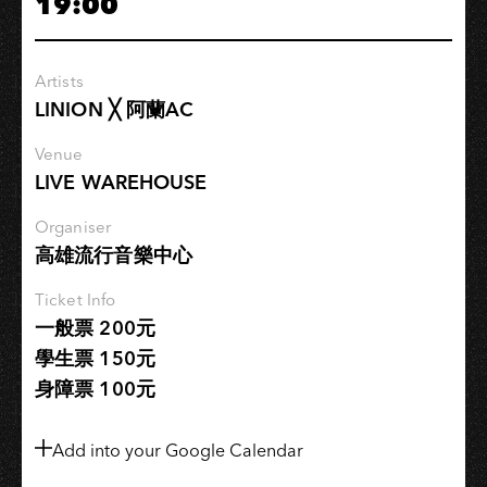
19:00
超
營
養
Artists
學
LINION ╳ 阿蘭AC
分
－
Venue
Relax
LIVE WAREHOUSE
＿
走
Organiser
高雄流行音樂中心
入
計
Ticket Info
劃：
一般票 200元
母
學生票 150元
語
身障票 100元
·
美
好
Add into your Google Calendar
生