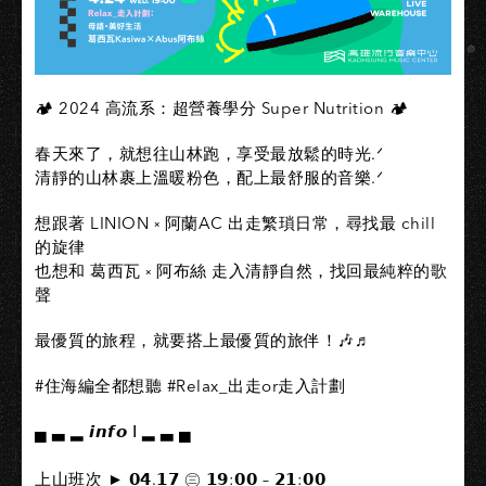
🏕️ 2024 高流系：超營養學分 Super Nutrition 🏕️
春天來了，就想往山林跑，享受最放鬆的時光.ᐟ
清靜的山林裹上溫暖粉色，配上最舒服的音樂.ᐟ
想跟著 LINION ༝ 阿蘭AC 出走繁瑣日常，尋找最 chill
的旋律
也想和 葛西瓦 ༝ 阿布絲 走入清靜自然，找回最純粹的歌
聲
最優質的旅程，就要搭上最優質的旅伴！🎶♬
#住海編全都想聽 #Relax_出走or走入計劃
▄ ▃ ▂ 𝙞𝙣𝙛𝙤 Ⅰ ▂ ▃ ▄
上山班次 ► 𝟬𝟰.𝟭𝟳 ㊂ 𝟭𝟵:𝟬𝟬 – 𝟮𝟭:𝟬𝟬