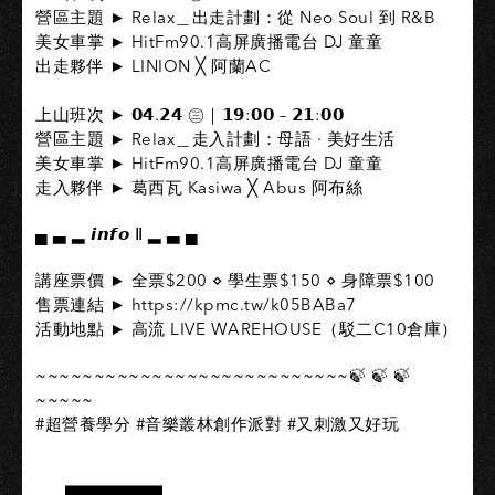
營區主題 ► Relax＿出走計劃：從 Neo Soul 到 R&B
美女車掌 ► HitFm90.1高屏廣播電台 DJ 童童
出走夥伴 ► LINION ╳ 阿蘭AC
上山班次 ► 𝟬𝟰.𝟮𝟰 ㊂｜𝟭𝟵:𝟬𝟬 – 𝟮𝟭:𝟬𝟬
營區主題​ ► Relax＿走入計劃：母語 · 美好生活
美女車掌 ► HitFm90.1高屏廣播電台 DJ 童童
走入夥伴 ► 葛西瓦 Kasiwa ╳ Abus 阿布絲
▄ ▃ ▂ 𝙞𝙣𝙛𝙤 Ⅱ ▂ ▃ ▄
講座票價 ► 全票$200 ⋄ 學生票$150 ⋄ 身障票$100
售票連結 ► https://kpmc.tw/k05BABa7
活動地點 ► 高流 LIVE WAREHOUSE（駁二C10倉庫）
~~~~~~~~~~~~~~~~~~~~~~~~~~~🍃 🍃 🍃
~~~~~
#超營養學分 #音樂叢林創作派對 #又刺激又好玩