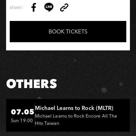
活
share:
Copy
Share
Share
Copy
Link
on
on
Link
Facebook
LINE
BOOK TICKETS
OTHERS
Hi-Ing Music Hall
Michael Learns to Rock (MLTR)
07.05
Michael Learns to Rock Encore All The
Sun 19:00
Hits Taiwan