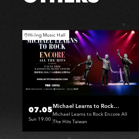
場
HS
Hi-Ing Music Hall
Michael Learns to Rock
07.05
(MLTR)
Michael Learns to Rock Encore All
Sun 19:00
The Hits Taiwan