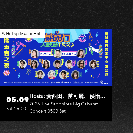
U
Hi-Ing Music Hall
Hosts: 黃西田、苗可麗、侯怡
05.09
君．Entertainers: 葉啟田、鳥來
2026 The Sapphires Big Cabaret
Sat 16:00
Concert 0509 Sat
嬤-吳敏、張秀卿、王彩樺、吳
淑敏、施文彬、邵大倫、曹雅
雯、陳孟賢、黃露瑤