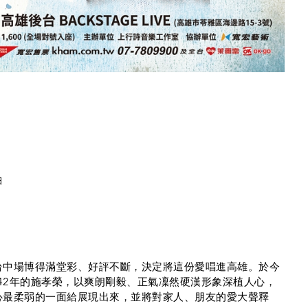
曲
台中場博得滿堂彩、好評不斷，決定將這份愛唱進高雄。於今
唱！出道42年的施孝榮，以爽朗剛毅、正氣凜然硬漢形象深植人心，
心最柔弱的一面給展現出來，並將對家人、朋友的愛大聲釋