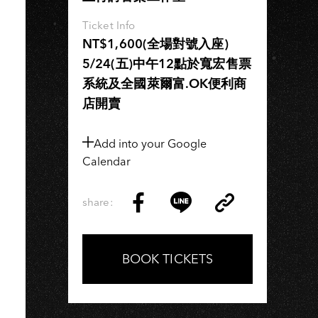
U
Ticket Info
NT$1,600(全場對號入座)
5/24(五)中午12點於寬宏售票
系統及全國萊爾富.OK便利商
店開賣
Add into your Google
Calendar
share:
Copy
Share
Share
Copy
Link
on
on
Link
Facebook
LINE
BOOK TICKETS