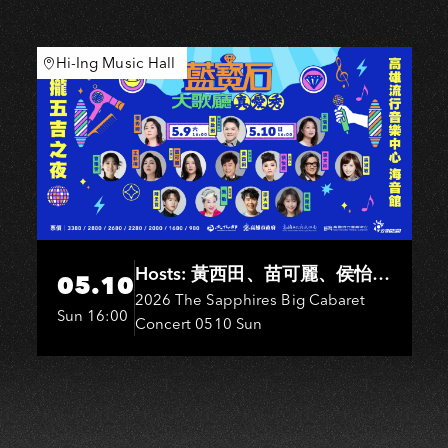
I
Hi-Ing Music Hall
Hosts: 黃西田、苗可麗、侯怡
05.10
君．Entertainers: 葉啟田、鳥來
2026 The Sapphires Big Cabaret
Sun 16:00
Concert 0510 Sun
嬤-吳敏、王彩樺、王瑞霞、吳
淑敏、施文彬、邵大倫、曹雅
雯、陳孟賢、黃露瑤