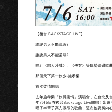
【後台 BACKSTAGE LIVE】
誰說男人不能流淚?
誰說男人不能柔弱?
唱紅《歸人沙城》、《俠客》等氣勢磅礴歌
那個天下第一俠少-施孝榮
首次柔情開唱
去年施孝榮「俠骨柔情」演唱會，在台北及
年7月6日在後台Backstage Live開
唱了半輩子高亢激昂的歌曲，這次他要將內