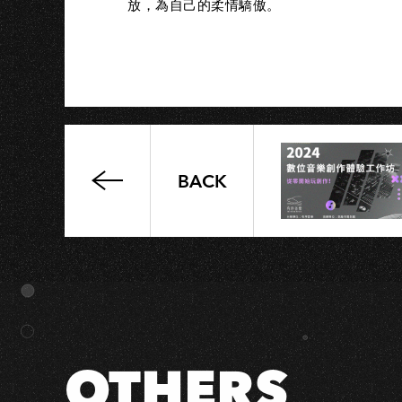
A
放，為自己的柔情驕傲。
BACK
宋
德
鶴
IRONHORN
十
週
年
紀
OTHERS
念
專