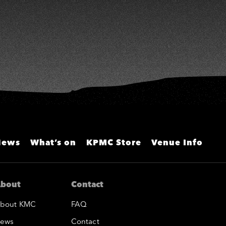
News
What’s on
KPMC Store
Venue Info
bout
Contact
bout KMC
FAQ
ews
Contact