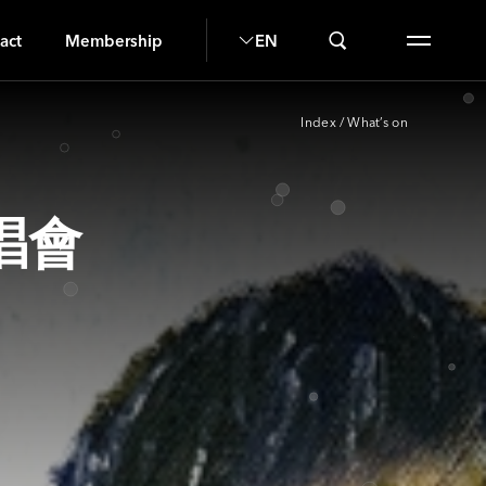
H
act
Membership
EN
Index
/
What’s on
唱會