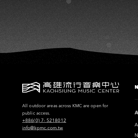
All outdoor areas across KMC are open for
A
public access.
+886(0) 7- 5218012
A
info@kpmc.com.tw
N