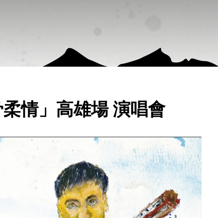
俠骨柔情」高雄場 演唱會