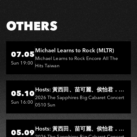
OTHERS
Hi-Ing Music Hall
Michael Learns to Rock (MLTR)
07.05
Michael Learns to Rock Encore All The
Sun 19:00
Hits Taiwan
Hi-Ing Music Hall
Hosts: 黃西田、苗可麗、侯怡君．
05.10
Entertainers: 葉啟田、鳥來嬤-吳
2026 The Sapphires Big Cabaret Concert
Sun 16:00
0510 Sun
敏、王彩樺、王瑞霞、吳淑敏、施文
彬、邵大倫、曹雅雯、陳孟賢、黃露
瑤
Hi-Ing Music Hall
Hosts: 黃西田、苗可麗、侯怡君．
05.09
2026 The Sapphires Big Cabaret Concert