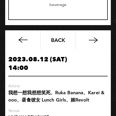
beverage
BACK
高
流
系：
2023.08.12 (SAT)
演
14:00
唱
會
現
Artists
場
我想一想我想想笑死、Ruka Banana、Karei &
開
ooo、昼食彼女 Lunch Girls、姬Revolt
箱
−視
Venue
訊