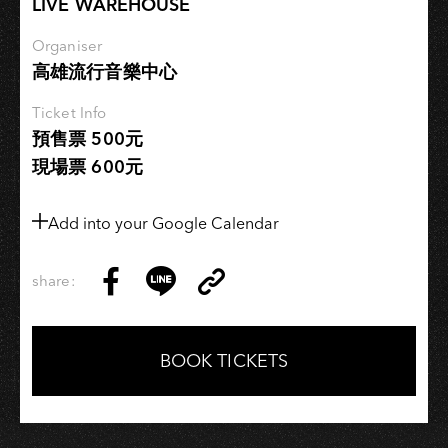
LIVE WAREHOUSE
VJ
培
Organiser
訓
高雄流行音樂中心
計
Ticket Info
畫
預售票 500元
現場票 600元
Add into your Google Calendar
share:
Copy
Share
Share
Copy
Link
on
on
Link
Facebook
LINE
BOOK TICKETS