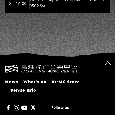
Entertainers: 葉啟田、鳥來嬤-吳
Sat 16:00
0509 Sat
敏、張秀卿、王彩樺、吳淑敏、施文
彬、邵大倫、曹雅雯、陳孟賢、黃露
瑤
News
What’s on
KPMC Store
Venue Info
Follow us