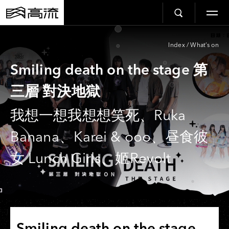
Index
/
What’s on
Smiling death on the stage 第
三層 對決地獄
我想一想我想想笑死、Ruka
Banana、Karei & ooo、昼食彼
女 Lunch Girls、姬Revolt
Smiling death on the stage