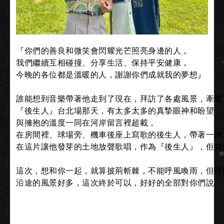
『你們的善良和微笑會閃耀光芒照亮身邊的人，

我們繼續互相碰撞、分享生活、保持平安健康，

今晚的各位都是溫暖的人，謝謝你們成就我的夢想』

誰能想到音樂帶著他走到了現在，拜訪了各處風景，牽繫了
『後生人』台北場那天，有太多太多的真摯眼神和盼望

與擁抱的溫度一同在河岸留言裡超載，

在房間裡、球場旁、機車後座上寫歌的後生人，帶著一路
在這片讓他發芽的土地放聲歌唱，作為『後生人』，佢無麼
這次，想和你一起，就算披荊斬棘，不能呼風喚雨，但可以
沿途的風景好多，這次終於可以，好好的全部對你們說。
