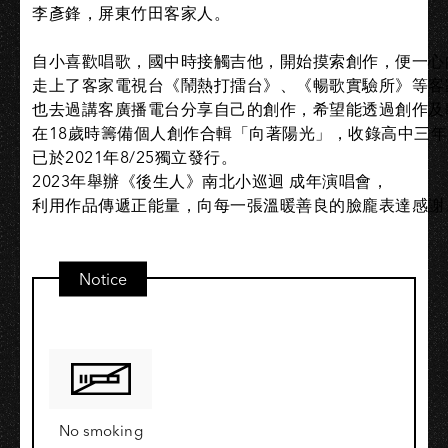
李彥鋒，屏東竹田客家人。

自小喜歡唱歌，國中時接觸吉他，開始摸索創作，便一心向
走上了客家電視台《鬧熱打擂台》、《暢歌實驗所》等客
也去過講客廣播電台分享自己的創作，希望能透過創作及
在18歲時籌備個人創作合輯「向著陽光」，收錄高中三年
已於2021年8/25獨立發行。

2023年舉辦《後生人》南北小巡迴 成年演唱會，

利用作品傳遞正能量，向每一張溫暖善良的臉龐表達感謝
Notice
No smoking