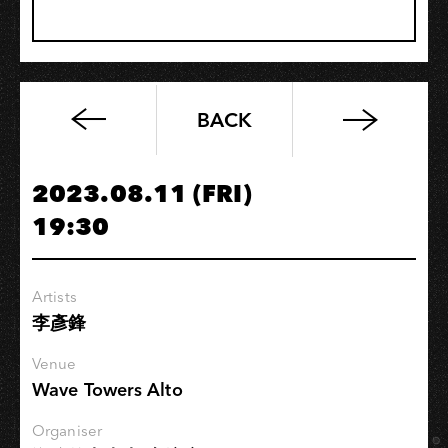
BACK
Subconscious
Trio
“Water
2023.08.11 (FRI)
Shapes”
19:30
夏
季
巡
Artists
演
李彥鋒
Venue
Wave Towers Alto
Organiser