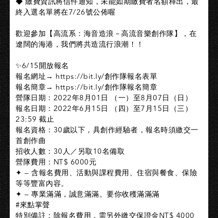
◆ 繳費資訊將信件通知，未能如期繳費者名額釋出，最
終入選名單將在7/26號公佈喔​
歡迎參加【高流系：海音造浪－高流音樂創作隊】，在
遼闊的海港，我們將共造流行浪潮！！​
✨6/15開放報名​
報名網址→ https://bit.ly/創作隊報名表單​
報名簡章→ https://bit.ly/創作隊報名簡章​
營隊日期：2022年8月01日 （一）至8月07日（日）​
報名日期：2022年6月15日 （四）至7月15日（三）
23:59 截止​
報名資格：30歲以下，具創作經驗者，報名時須繳交一
首創作曲​
招收人數：30人／另取10名備取​
營隊費用：NT$ 6000元​
✦ — 含報名費用、活動與課程費用、住宿與餐食、保險
等等豐富內容。​
✦ — 專業滿滿，誠意滿滿。要你收穫滿滿滿​
#來點掌聲​
特別備註：除報名費用，需另外繳交保證金NT$ 4000