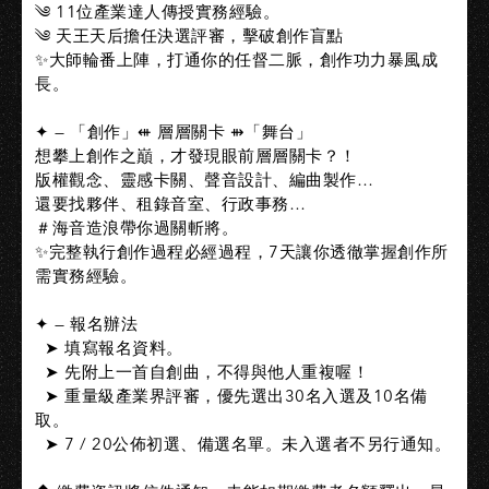
༄ 11位產業達人傳授實務經驗。​
༄ 天王天后擔任決選評審，擊破創作盲點​
✨大師輪番上陣，打通你的任督二脈，創作功力暴風成
長。​
✦ — 「創作」⇺ 層層關卡 ⇻「舞台」​
想攀上創作之巔，才發現眼前層層關卡？！​
版權觀念、靈感卡關、聲音設計、編曲製作…​
還要找夥伴、租錄音室、行政事務…​
＃海音造浪帶你過關斬將。​
✨完整執行創作過程必經過程，7天讓你透徹掌握創作所
需實務經驗。​
✦ — 報名辦法​
​ ​ ➤ 填寫報名資料。​
​ ​ ➤ 先附上一首自創曲，不得與他人重複喔！​
​ ​ ➤ 重量級產業界評審，優先選出30名入選及10名備
取。​
​ ​ ➤ 7 / 20公佈初選、備選名單。未入選者不另行通知。​
​ ​