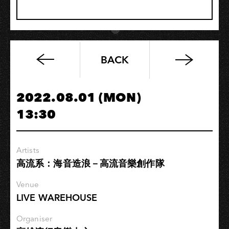
BACK
《從
夜
晚
2022.08.01 (MON)
出
13:30
生
的
我
Artists
們》
高流系：海音造浪－高流音樂創作隊
高
雄
Venue
場
LIVE WAREHOUSE
Organiser