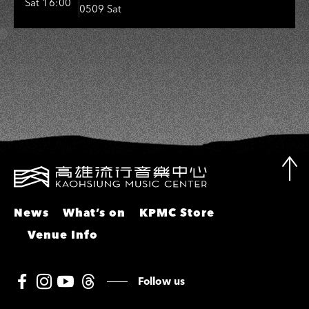
Sat 16:00
0509 Sat
敏、張秀卿、王彩樺、吳淑敏、施文
彬、邵大倫、曹雅雯、陳孟賢、黃露
瑤
News
What’s on
KPMC Store
Venue Info
Follow us