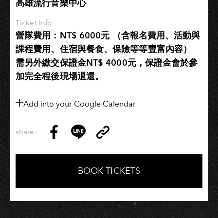
高雄流行音樂中心
Ticket Info
營隊費用：NT$ 6000元​ （含報名費用、活動與
課程費用、住宿與餐食、保險等等豐富內容）
需另外繳交保證金NT$ 4000元，保證金會於參
加完全程後現場退還。
Add into your Google Calendar
share:
Copy
Share
Share
Copy
Link
on
on
Link
Facebook
LINE
BOOK TICKETS