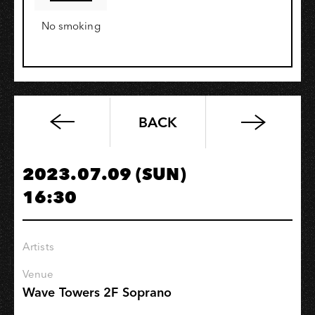
No smoking
BACK
午
後
爵
2023.07.09 (SUN)
式
16:30
｜
低
音
Artists
悄
悄
Venue
話
Wave Towers 2F Soprano
翁