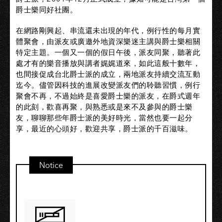
爵士樂同好社團。
在網路剛興起、串流還未出現的年代，例行性的每月實
體聚會，由派友或廣邀外地資深樂迷主講與爵士樂相關
特定主題。一個又一個的假日午後，派友同聚，聽著此
處才有的樂音播放與講者娓娓道來，如此這般十數年，
也間接促成台北爵士派的成立，兩地派友持續交流互動
迄今。儘管因科技的進展改變派友們的聆聽習慣，例行
聚會不再，不過始終是喜愛爵士樂的派友，在爵式週年
的此刻，歡喜再聚，與熟悉或是來不及參與的爵士樂
友，聊聊那些年爵士派的美好時光，當然也要一起分
享，最近的心頭好，歡迎共享，爵士派的千百滋味。
Notice