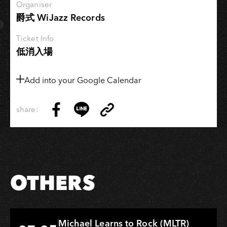
Organiser
培
爵式 WiJazz Records
捷
Ｘ
Ticket Info
劉
低消入場
芷
均
Add into your Google Calendar
share:
Copy
Share
Share
Copy
Link
on
on
Link
Facebook
LINE
OTHERS
Hi-Ing Music Hall
Michael Learns to Rock (MLTR)