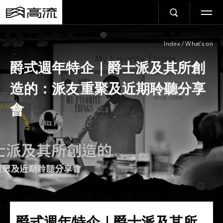
Index
/
What’s on
爵式週年特企｜爵士派及其所創
造的：派友重聚及近期聆聽分享
會
爵式週年特企｜爵士派及其所