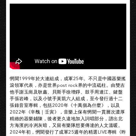
惘聞1999年於大連組成，成軍25年。不只是中國器樂搖
滾領軍代表，亦是世界post rock界的中流砥柱。由雙吉
他手謝玉崗及耿鑫、貝斯手徐增錚、鼓手周連江、鍵盤
手張岩峰，以及小號手黃凱六人組成，至今發行過十二
張錄音室專輯，包括2020年《十萬個為什麼》，以及
2022年《辛醜｜壬寅》，音樂上保有惘聞一貫層次濃厚
精緻的器樂鋪陳，後者更久違地加入詞唱部分，譜出北
方海濱的冷冽灰暗，又留有樂隊想要傳達的人文溫暖。
2024年初，惘聞發行了成軍25週年的精選LIVE專輯《昨