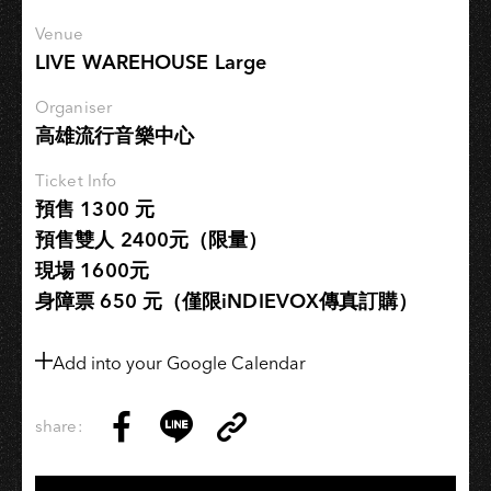
程
Venue
｜
LIVE WAREHOUSE Large
表
演
Organiser
高雄流行音樂中心
藝
術：
Ticket Info
劇
預售 1300 元
場
預售雙人 2400元（限量）
與
現場 1600元
角
色
身障票 650 元（僅限iNDIEVOX傳真訂購）
Add into your Google Calendar
share:
Copy
Share
Share
Copy
Link
on
on
Link