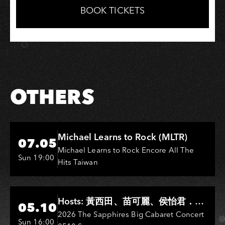
Facebook
LINE
BOOK TICKETS
OTHERS
Hi-Ing Music Hall
Michael Learns to Rock (MLTR)
07.05
Michael Learns to Rock Encore All The
Sun 19:00
Hits Taiwan
Hi-Ing Music Hall
Hosts: 黃西田、苗可麗、侯怡君．
05.10
Entertainers: 葉啟田、鳥來嬤-吳
2026 The Sapphires Big Cabaret Concert
Sun 16:00