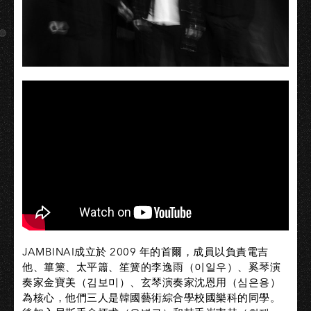
JAMBINAI成立於 2009 年的首爾，成員以負責電吉
他、篳篥、太平簫、笙簧的李逸雨（이일우）、奚琴演
奏家金寶美（김보미）、玄琴演奏家沈恩用（심은용）
為核心，他們三人是韓國藝術綜合學校國樂科的同學。