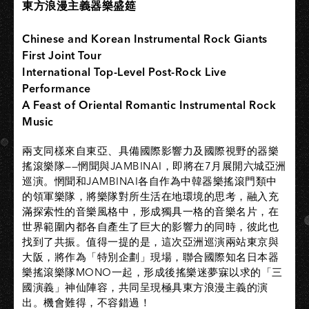
東方浪漫主義器樂盛筵
Chinese and Korean Instrumental Rock Giants
First Joint Tour
International Top-Level Post-Rock Live
Performance
A Feast of Oriental Romantic Instrumental Rock
Music
兩支同樣來自東亞、具備國際影響力及國際視野的器樂
搖滾樂隊——惘聞與JAMBINAI，即將在7月展開六城亞洲
巡演。惘聞和JAMBINAI各自作為中韓器樂搖滾門類中
的領軍樂隊，將樂隊對所生活在地環境的思考，融入充
滿探索性的音樂風格中，形成獨具一格的音樂名片，在
世界範圍內都各自產生了巨大的影響力的同時，彼此也
找到了共振。值得一提的是，這次亞洲巡演兩站東京與
大阪，將作為「特別企劃」現場，聯合國際知名日本器
樂搖滾樂隊MONO一起，形成後搖樂迷夢寐以求的「三
國演義」神仙陣容，共同呈現極具東方浪漫主義的演
出。機會難得，不容錯過！