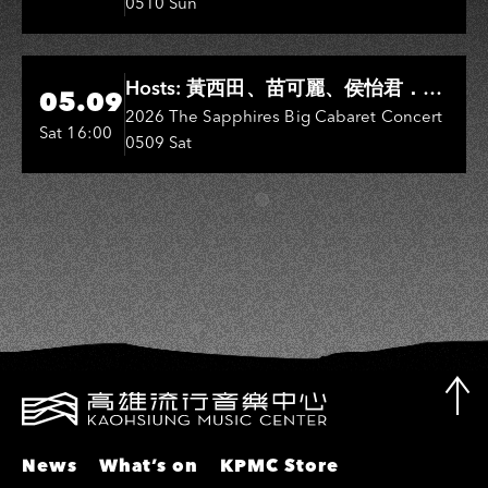
0510 Sun
敏、王彩樺、王瑞霞、吳淑敏、施文
彬、邵大倫、曹雅雯、陳孟賢、黃露
瑤
Hi-Ing Music Hall
Hosts: 黃西田、苗可麗、侯怡君．
05.09
Entertainers: 葉啟田、鳥來嬤-吳
2026 The Sapphires Big Cabaret Concert
Sat 16:00
0509 Sat
敏、張秀卿、王彩樺、吳淑敏、施文
彬、邵大倫、曹雅雯、陳孟賢、黃露
瑤
News
What’s on
KPMC Store