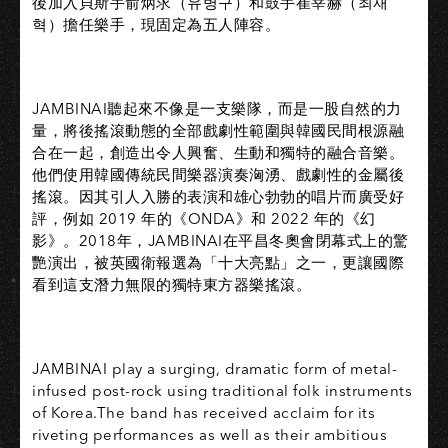
後加入貝斯手俞炳求（유병구）和鼓手崔宰赫（최재
혁）擔任樂手，現固定為五人陣容。
JAMBINAI聽起來不像是一支樂隊，而是一股自然的力
量，將後搖滾動態的全部戲劇性範圍與韓國民間根源融
合在一起，創造出令人興奮、生動和獨特的融合音樂。
他們使用韓國傳統民間樂器演奏洶湧、戲劇性的金屬後
搖滾。因其引人入勝的表演和雄心勃勃的唱片而廣受好
評，例如 2019 年的《ONDA》和 2022 年的《幻
影》。2018年，JAMBINAI在平昌冬奧會閉幕式上的驚
艷演出，被英國衛報選為「十大亮點」之一，更讓國際
看到這支潛力無限的獨特東方器樂搖滾。
JAMBINAI play a surging, dramatic form of metal-
infused post-rock using traditional folk instruments
of Korea.The band has received acclaim for its
riveting performances as well as their ambitious