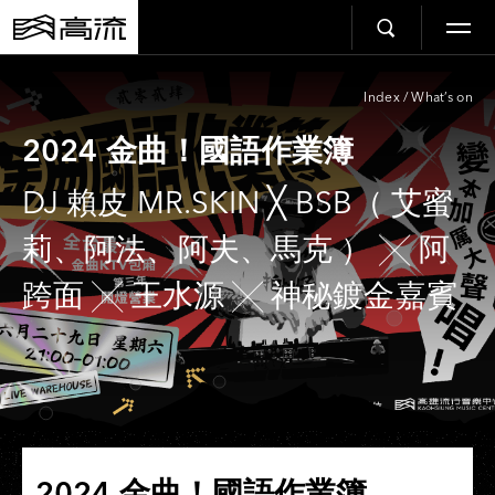
Index
/
What’s on
2024 金曲！國語作業簿
DJ 賴皮 MR.SKIN ╳ BSB（ 艾蜜
莉、阿法、阿夫、馬克 ） ╳ 阿
跨面 ╳ 王水源 ╳ 神秘鍍金嘉賓
2024 金曲！國語作業簿