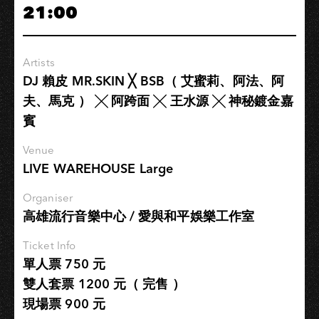
21:00
2024
亞
洲
Artists
巡
DJ 賴皮 MR.SKIN ╳ BSB（ 艾蜜莉、阿法、阿
演-
夫、馬克 ） ╳ 阿跨面 ╳ 王水源 ╳ 神秘鍍金嘉
高
賓
雄
場
Venue
LIVE WAREHOUSE Large
Organiser
高雄流行音樂中心 / 愛與和平娛樂工作室
Ticket Info
單人票 750 元
雙人套票 1200 元（ 完售 ）
現場票 900 元