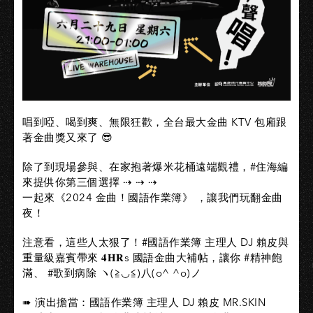
唱到啞、喝到爽、無限狂歡，全台最大金曲 KTV 包廂跟
著金曲獎又來了 😎
除了到現場參與、在家抱著爆米花桶遠端觀禮，#住海編
來提供你第三個選擇 ⇢ ⇢ ⇢
一起來《2024 金曲！國語作業簿》 ，讓我們玩翻金曲
夜！
注意看，這些人太狠了！#國語作業簿 主理人 DJ 賴皮與
重量級嘉賓帶來 𝟒𝐇𝐑s 國語金曲大補帖，讓你 #精神飽
滿、 #歌到病除 ヽ(≧◡≦)八(o^ ^o)ノ
➠ 演出擔當：國語作業簿 主理人 DJ 賴皮 MR.SKIN