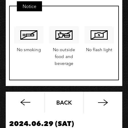
Notice
No smoking
No outside
No flash light
food and
beverage
BACK
惘
聞
X
2024.06.29 (SAT)
JAMBINAI