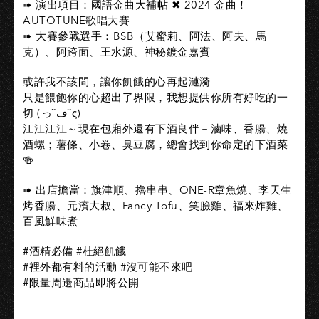
➠ 演出項目：國語金曲大補帖 ✖ 2024 金曲！
AUTOTUNE歌唱大賽
➠ 大賽參戰選手：BSB（艾蜜莉、阿法、阿夫、馬
克）、阿跨面、王水源、神秘鍍金嘉賓
或許我不該問，讓你飢餓的心再起漣漪
只是餵飽你的心超出了界限，我想提供你所有好吃的一
切 (っ˘ڡ˘ς)
江江江江～現在包廂外還有下酒良伴－滷味、香腸、燒
酒螺；薯條、小卷、臭豆腐，總會找到你命定的下酒菜
🍻
➠ 出店擔當：旗津順、擼串串、ONE-R章魚燒、李天生
烤香腸、元濱大叔、Fancy Tofu、笑臉雞、福來炸雞、
百風鮮味煮
#酒精必備 #杜絕飢餓
#裡外都有料的活動 #沒可能不來吧
#限量周邊商品即將公開