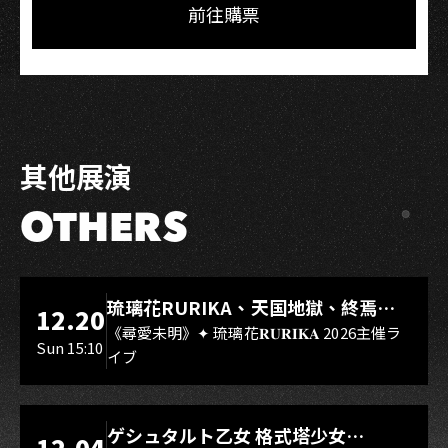
Facebook
LINE
前往購票
其他展演
OTHERS
LIVE WAREHOUSE 小庫
琉璃花RURIKA、天国地獄、終焉
12.20
Rebirth、DUALIA、無我夢中、花奏
《尋愛未明》✦ 琉璃花𝐑𝐔𝐑𝐈𝐊𝐀 2026主催ラ
Sun 15:10
イブ
スマイル（O.A.）
LIVE WAREHOUSE 小庫
ゲシュタルト乙女 格式塔少女
12.04