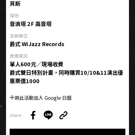
貝斯
場地
音浪塔 2F 高音塔
主辦單位
爵式 WiJazz Records
票價資訊
單人600元／現場收費
爵式雙日特別計畫，同時購買10/10&11演出優
惠票價1000
將此活動加入 Google 日曆
share:
Copy
Share
Share
Copy
Link
on
on
Link