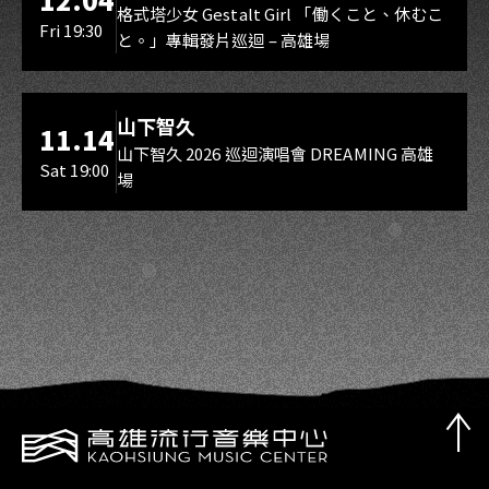
Gestalt Girl
格式塔少女 Gestalt Girl 「働くこと、休むこ
Fri 19:30
と。」專輯發片巡迴 – 高雄場
海音館
山下智久
11.14
山下智久 2026 巡迴演唱會 DREAMING 高雄
Sat 19:00
場