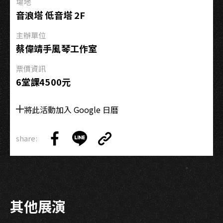
場地
場
音浪塔 低音塔 2F
演
出
主辦單位
Blue
蔡偉靖手風琴工作室
Giant
票價資訊
“STEPs
6堂課4500元
4”
將此活動加入 Google 日曆
share:
Copy
Share
Share
Copy
Link
on
on
Link
Facebook
LINE
其他展演