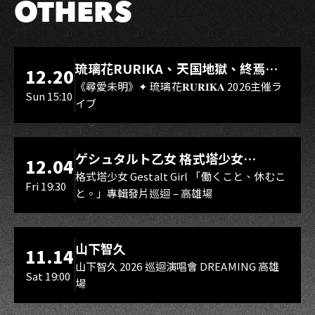
OTHERS
LIVE WAREHOUSE 小庫
琉璃花RURIKA、天国地獄、終焉
12.20
Rebirth、DUALIA、無我夢中、花奏
《尋愛未明》✦ 琉璃花𝐑𝐔𝐑𝐈𝐊𝐀 2026主催ラ
Sun 15:10
イブ
スマイル（O.A.）
LIVE WAREHOUSE 小庫
ゲシュタルト乙女 格式塔少女
12.04
Gestalt Girl
格式塔少女 Gestalt Girl 「働くこと、休むこ
Fri 19:30
と。」專輯發片巡迴 – 高雄場
海音館
山下智久
11.14
山下智久 2026 巡迴演唱會 DREAMING 高雄
Sat 19:00
場