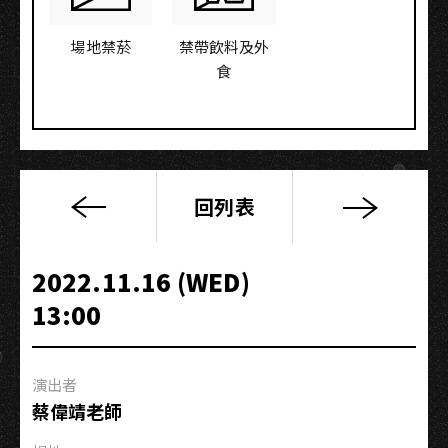
場地禁菸
禁帶飲料及外
食
回列表
爵
式
獨
2022.11.16 (WED)
家
13:00
｜
藍
色
演出者
巨
蔡偉靖老師
星
專