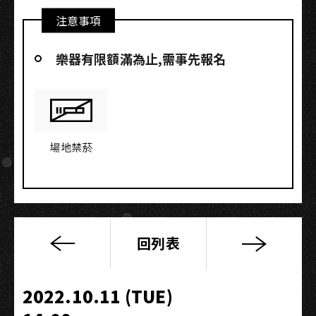
注意事項
樂器有限額滿為止,需事先報名
場地禁菸
回列表
「面
粉
趴
2022.10.11 (TUE)
2022