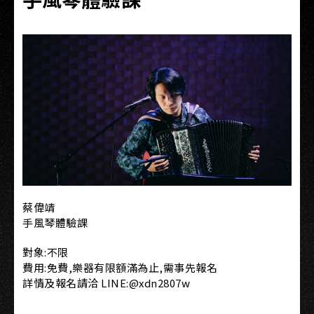
蔡偉靖
手風琴體驗課
對象:不限
費用:免費,樂器有限額滿為止,需事先報名
詳情及報名請洽 LINE:@xdn2807w