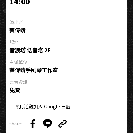
14:00
秋」
面
白
演出者
大
蔡偉靖
丈
夫
場地
現
音浪塔 低音塔 2F
場
即
主辦單位
興
蔡偉靖手風琴工作室
節
票價資訊
目
免費
將此活動加入 Google 日曆
share:
Copy
Share
Share
Copy