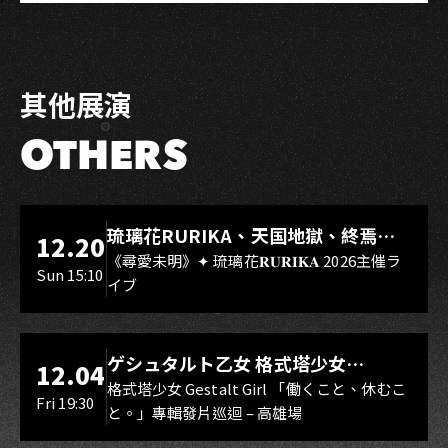
Link
on
on
Link
Facebook
LINE
其他展演
OTHERS
LIVE WAREHOUSE 小庫
琉璃花RURIKA、天国地獄、終焉
12.20
Rebirth、DUALIA、無我夢中、花奏
《尋愛未明》✦ 琉璃花𝐑𝐔𝐑𝐈𝐊𝐀 2026主催ラ
Sun 15:10
イブ
スマイル（O.A.）
LIVE WAREHOUSE 小庫
ゲシュタルト乙女 格式塔少女
12.04
Gestalt Girl
格式塔少女 Gestalt Girl 「働くこと、休むこ
Fri 19:30
と。」專輯發片巡迴 – 高雄場