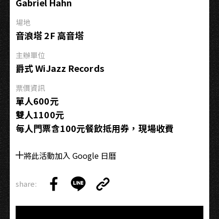
Gabriel Hahn
的
新
場地
春
音浪塔 2F 高音塔
午
後
主辦單位
爵式 WiJazz Records
票價資訊
單人600元
雙人1100元
每人門票含100元餐飲抵用券，現場收費
將此活動加入 Google 日曆
share:
Copy
Share
Share
Copy
Link
on
on
Link