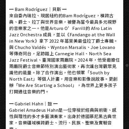
━ Bam Rodríguez｜貝斯 ━
來自委內瑞拉、現居紐約的Bam Rodríguez，橫跨古
典、爵士、拉丁與世界音樂，被譽為當今最具多元視野
的音樂家之一。他是Arturo O’Farrill的 Afro Latin
Jazz Orchestra 成員，並以《Fandango at the Wall
in New York》拿下 2022 年葛萊美最佳拉丁爵士專輯。
與 Chucho Valdés、Wynton Marsalis、Joe Lovano
等傳奇同台，足跡踏上 Carnegie Hall、North Sea
Jazz Festival、臺灣國家兩廳院。2024 年，他受邀擔任
兩廳院爵士音樂節特別演出藝術家，再次讓台灣觀眾見
識他的能量。除了合作演出，他也領軍「South by
North East」等個人計畫，用音樂和影像說故事。更創
辦「We Are Starting a School」，為世界上更多孩子
打開通往音樂的門。
━ Gabriel Hahn｜鼓 ━
Gabriel Amadeus Hahn是一位穿梭於經典與前衛、感
性與理性的多才多藝演奏家。出身於德國慕尼黑古典世
家，音樂疆域橫跨爵士、流行、民族、聖樂及實驗音
樂。