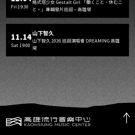
Gestalt Girl
格式塔少女 Gestalt Girl 「働くこと、休むこ
Fri 19:30
と。」專輯發片巡迴 – 高雄場
海音館
山下智久
11.14
山下智久 2026 巡迴演唱會 DREAMING 高雄
Sat 19:00
場