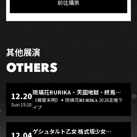
Facebook
LINE
前往購票
其他展演
OTHERS
LIVE WAREHOUSE 小庫
琉璃花RURIKA、天国地獄、終焉
12.20
Rebirth、DUALIA、無我夢中、花奏
《尋愛未明》✦ 琉璃花𝐑𝐔𝐑𝐈𝐊𝐀 2026主催ラ
Sun 15:10
イブ
スマイル（O.A.）
LIVE WAREHOUSE 小庫
ゲシュタルト乙女 格式塔少女
12.04