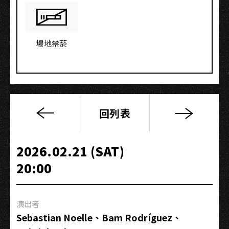
場地禁菸
回列表
Nicolas
Drouet
Trio
2026.02.21 (SAT)
｜
20:00
香
頌
與
演出者
爵
Sebastian Noelle、Bam Rodríguez、
士