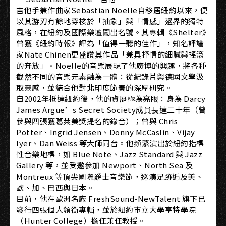
吉他手兼作曲家Sebastian Noelle自移居紐約以來，便
以其游刃有餘地穿梭於「抽象」與「情感」邊界的獨特
風格，在紐約及國際樂壇闖出名號。其專輯《Shelter》
曾獲《紐約時報》評為「值得一聽的佳作」，知名評論
家Nate Chinen更盛讚其作品「兼具抒情的細膩與搖滾
的奔放」。Noelle的音樂展現了他廣博的興趣，將各種
截然不同的音樂元素融為一體：從紀錄片與德國文學汲
取靈感，並結合他對北印度節奏的深厚研究。
自2002年抵達紐約後，他的資歷極為亮眼：身為 Darcy
James Argue’s Secret Society成員長達二十年（曾
參與四張獲葛萊美獎提名的錄音）；曾與 Chris
Potter、Ingrid Jensen、Donny McCaslin、Vijay
Iyer、Dan Weiss 等大師同台。他頻繁演出於紐約指標
性音樂地標，如 Blue Note、Jazz Standard 與 Jazz
Gallery 等，並受邀參加 Newport、North Sea 及
Montreux 等頂尖國際爵士音樂節，巡演足跡遍及美、
歐、加、巴西與日本。
目前，他在歐洲名廠 FreshSound-NewTalent 旗下已
發行四張個人領銜專輯，並於紐約市立大學亨特學院
（Hunter College）擔任兼任教授。