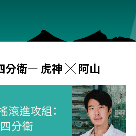
分衛— 虎神 ╳ 阿山