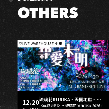
蔡
科
OTHERS
U
俊
╳
周
恒
毅
LIVE WAREHOUSE 小庫
琉璃花RURIKA、天国地獄、終
12.20
焉Rebirth、DUALIA、無我夢
《尋愛未明》✦ 琉璃花𝐑𝐔𝐑𝐈𝐊𝐀 2026主