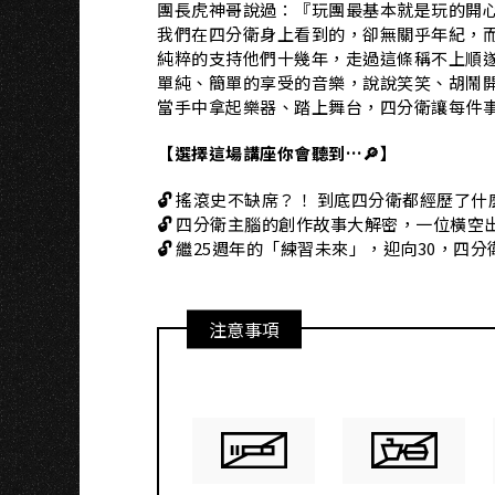
團長虎神哥說過：『玩團最基本就是玩的開
我們在四分衛身上看到的，卻無關乎年紀，
純粹的支持他們十幾年，走過這條稱不上順
單純、簡單的享受的音樂，說說笑笑、胡鬧
當手中拿起樂器、踏上舞台，四分衛讓每件
【選擇這場講座你會聽到…🔎】
🔓
搖滾史不缺席？！ 到底四分衛都經歷了什麼
🔓
四分衛主腦的創作故事大解密，一位橫空
🔓
繼25週年的「練習未來」，迎向30，四分
注意事項