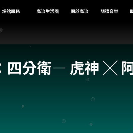
G
ｚ
場館服務
高流生活圈
關於高流
閱讀音樂
四分衛— 虎神 ╳ 