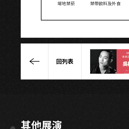
N
場地禁菸
禁帶飲料及外食
回列表
專
業
樂
手
後
的
世
界
其他展演
－