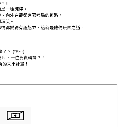
心。』
而是一種純粹。
遂、內外在卻都有著考驗的道路。
開玩笑。
事情都變得有趣起來，這就是他們玩團之道。
了？ (怕…)
出世，一位負責轉譯？！
衛的未來計畫！