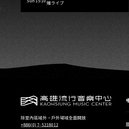
Sun 15:10
催ライブ
中、花奏スマイル（O.A.）
除室內區域外，戶外場域全面開放
+886(0) 7- 5218012