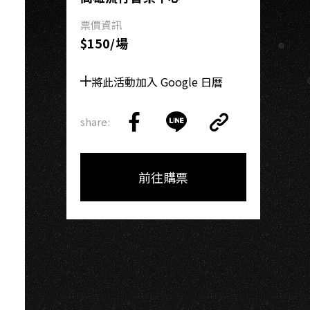
K
票價資訊
$150/場
將此活動加入 Google 日曆
share:
Copy
Share
Share
Copy
Link
on
on
Link
Facebook
LINE
前往購票