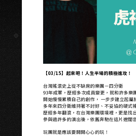
U
【03/15】起來吧！人生半場的積極進攻！
台灣搖滾史上從不缺席的樂團－四分衛
93年成軍，歷經多次成員變更，就和許多樂
開始慢慢累積自己的創作， 一步步建立起屬
多年來四分衛維持著不討好、不妥協的硬式
歷經多年翻滾，在台灣樂團環境裡，更是找
參與過許多的演出後，依舊奔馳在這片遼闊
玩團就是應該要開開心心的玩！