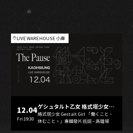
NG
LIVE WAREHOUSE 小庫
ゲシュタルト乙女 格式塔少女
12.04
Gestalt Girl
格式塔少女 Gestalt Girl 「働くこと、
Fri 19:30
休むこと。」專輯發片巡迴 – 高雄場