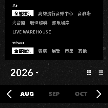
場地
全
高
音
全部類別
高雄流行音樂中心
音浪塔
部
雄
浪
海
珊
鯨
海音館
珊瑚礁群
鯨魚堤岸
類
流
塔
音
瑚
魚
別
行
LIVE
LIVE WAREHOUSE
館
礁
堤
音
WAREHOUSE
群
岸
樂
活動類別
中
全
表
展
市
其
全部類別
表演
展覽
市集
其他
心
部
演
覽
集
他
類
別
2026
Grid
List
View
Vie
UL
AUG
SEP
OCT
N
2026
2026