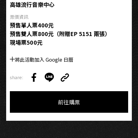
高雄流行音樂中心
票價資訊
預售單人票400元
預售雙人票800元（附贈EP 5151 兩張）
現場票500元
將此活動加入 Google 日曆
share:
Copy
Share
Share
Copy
Link
on
on
Link
Facebook
LINE
前往購票