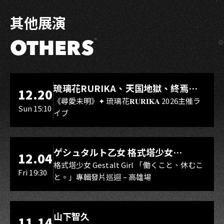
其他展演
OTHERS
LIVE WAREHOUSE 小庫
琉璃花RURIKA、天国地獄、終焉
12.20
Rebirth、DUALIA、無我夢中、花奏
《尋愛未明》✦ 琉璃花𝐑𝐔𝐑𝐈𝐊𝐀 2026主催ラ
Sun 15:10
イブ
スマイル（O.A.）
LIVE WAREHOUSE 小庫
ゲシュタルト乙女 格式塔少女
12.04
Gestalt Girl
格式塔少女 Gestalt Girl 「働くこと、休むこ
Fri 19:30
と。」專輯發片巡迴 – 高雄場
海音館
山下智久
11.14