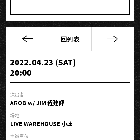
回列表
【南
之
Chill
2022.04.23 (SAT)
潤
20:00
趴】
The
Chill
演出者
Party
AROB w/ JIM 程建評
of
Southern
場地
Children
LIVE WAREHOUSE 小庫
主辦單位