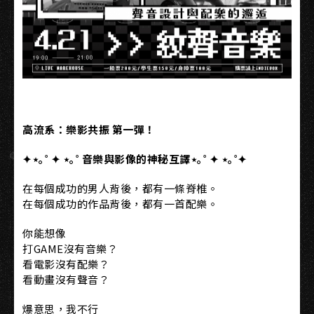
高流系：樂影共振 第一彈！
✦
⋆
｡˚
✦
⋆
｡˚
音樂與影像的神秘互譯
⋆
｡˚
✦
⋆
｡˚
✦
在每個成功的男人背後，都有一條脊椎。
在每個成功的作品背後，都有一首配樂。
你能想像
打GAME沒有音樂？
看電影沒有配樂？
看動畫沒有聲音？
爆意思，我不行