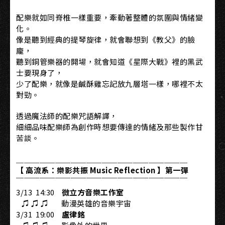
配樂就如同脊椎一樣重要，牽動著整體的氛圍與情緒變
化。
像是聽到經典的提琴旋律，就會聯想到《教父》的臉
龐，
聽到銅管樂器的開場，就會知道《星際大戰》裡的黑武
士要現身了，
少了配樂，就像是鹹酥雞忘記放九層塔一樣，哪裡不太
對勁。
透過魔法師的配樂咒語解譯，
細細品味配樂師為創作時想要傳達的情緒及那些製作甘
苦談。
＿＿＿＿＿＿＿＿＿＿＿＿＿＿＿＿＿＿＿＿＿＿​
【 高流系：樂影共振 Music Reflection 】第一彈​
￣￣￣￣￣￣￣￣￣￣￣￣￣￣￣￣￣￣￣￣￣￣​
3/13 ​ 14:30 ​ ​ ​
微立方音樂工作室
​ ​ ​ ♫ ♫ ♫ ​ ​ 動漫英雄的音樂宇宙​
3/31 ​ 19:00 ​ ​ ​
盧律銘