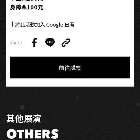
身障票100元
將此活動加入 Google 日曆
share:
Copy
Share
Share
Copy
Link
on
on
Link
Facebook
LINE
前往購票
其他展演
OTHERS