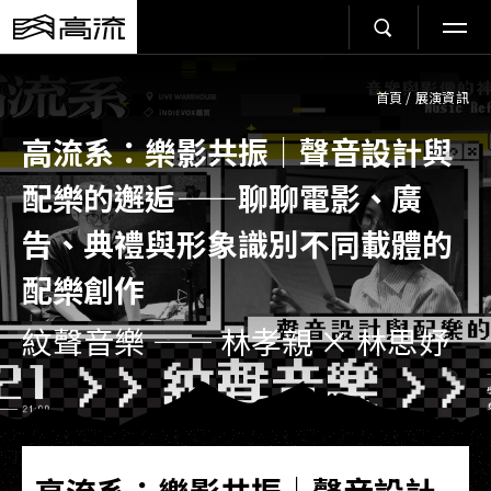
首頁
/
展演資訊
高流系：樂影共振｜聲音設計與
配樂的邂逅​——聊聊電影、廣
告、典禮與形象識別不同載體的
配樂創作
紋聲音樂 —— 林孝親 × 林思妤