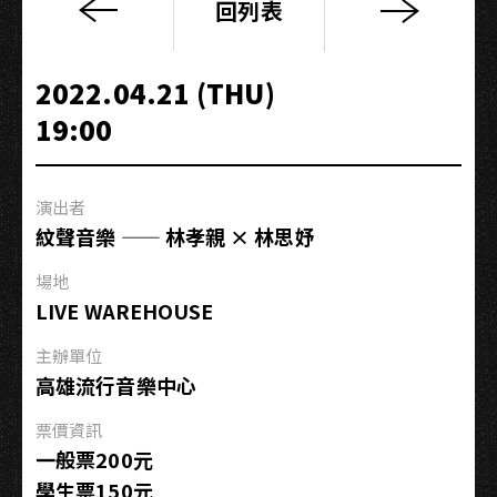
回列表
高
流
系：
2022.04.21 (THU)
樂
19:00
影
共
振
演出者
｜
紋聲音樂 —— 林孝親 × 林思妤
影
像
場地
外
LIVE WAREHOUSE
的
世
主辦單位
界​
高雄流行音樂中心
票價資訊
一般票200元
學生票150元