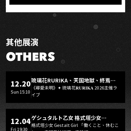
其他展演
OTHERS
LIVE WAREHOUSE 小庫
琉璃花RURIKA、天国地獄、終焉
12.20
Rebirth、DUALIA、無我夢中、花奏
《尋愛未明》✦ 琉璃花𝐑𝐔𝐑𝐈𝐊𝐀 2026主催ラ
Sun 15:10
イブ
スマイル（O.A.）
LIVE WAREHOUSE 小庫
ゲシュタルト乙女 格式塔少女
12.04
Gestalt Girl
格式塔少女 Gestalt Girl 「働くこと、休むこ
Fri 19:30