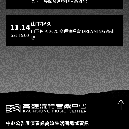
と。」專輯發片巡迴 – 高雄場
海音館
山下智久
11.14
山下智久 2026 巡迴演唱會 DREAMING 高雄
Sat 19:00
場
中心公告
展演資訊
高流生活圈
場域資訊