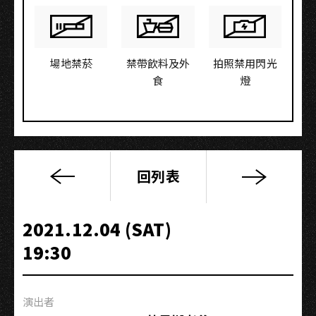
場地禁菸
禁帶飲料及外
拍照禁用閃光
食
燈
回列表
《多
色
寶
2021.12.04 (SAT)
山
19:30
大
王》
發
演出者
片