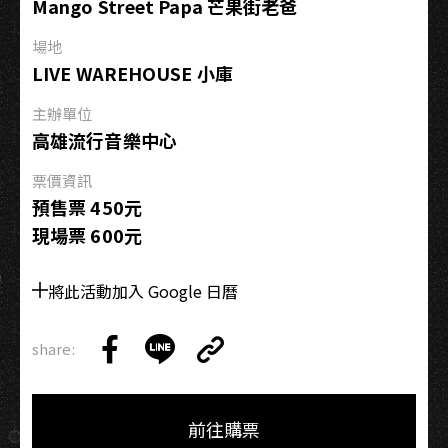
Mango Street Papa 芒果街老爸
巡
迴
場地
｜
LIVE WAREHOUSE 小庫
高
雄
主辦單位
絕
高雄流行音樂中心
對
票價資訊
可
預售票 450元
以
現場票 600元
色
色
將此活動加入 Google 日曆
share:
Copy
Share
Share
Copy
Link
on
on
Link
Facebook
LINE
前往購票