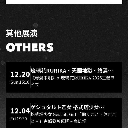
其他展演
OTHERS
LIVE WAREHOUSE 小庫
琉璃花RURIKA、天国地獄、終焉
12.20
Rebirth、DUALIA、無我夢中、花奏
《尋愛未明》✦ 琉璃花𝐑𝐔𝐑𝐈𝐊𝐀 2026主催ラ
Sun 15:10
イブ
スマイル（O.A.）
LIVE WAREHOUSE 小庫
ゲシュタルト乙女 格式塔少女
12.04
Gestalt Girl
格式塔少女 Gestalt Girl 「働くこと、休むこ
Fri 19:30
と。」專輯發片巡迴 – 高雄場