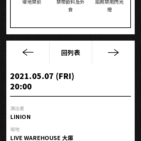
場地禁菸
禁帶飲料及外
拍照禁用閃光
食
燈
回列表
【原
7/10】
2021《得
2021.05.07 (FRI)
力
20:00
量》
巡
迴
演出者
演
LINION
唱
會
場地
−高
LIVE WAREHOUSE 大庫