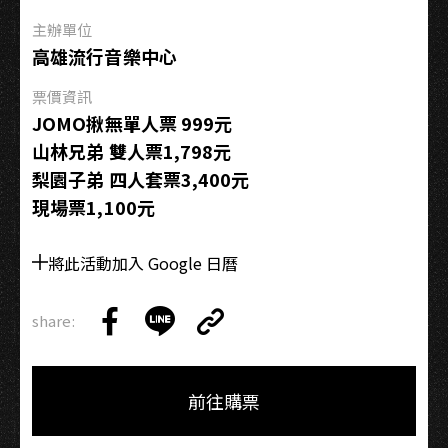
雄
場
主辦單位
高雄流行音樂中心
票價資訊
JOMO揪無單人票 999元
山林兄弟 雙人票1,798元
梨園子弟 四人套票3,400元
現場票1,100元
將此活動加入 Google 日曆
share:
Copy
Share
Share
Copy
Link
on
on
Link
Facebook
LINE
前往購票