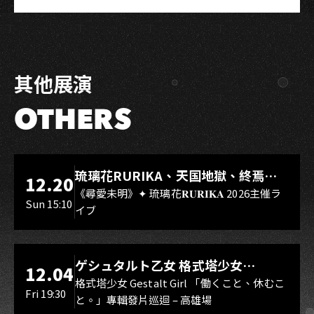
其他展演
OTHERS
LIVE WAREHOUSE 小庫
琉璃花RURIKA、天国地獄、終焉
12.20
Rebirth、DUALIA、無我夢中、花奏
《尋愛未明》✦ 琉璃花𝐑𝐔𝐑𝐈𝐊𝐀 2026主催ラ
Sun 15:10
イブ
スマイル（O.A.）
LIVE WAREHOUSE 小庫
ゲシュタルト乙女 格式塔少女
12.04
Gestalt Girl
格式塔少女 Gestalt Girl 「働くこと、休むこ
Fri 19:30
と。」專輯發片巡迴 – 高雄場