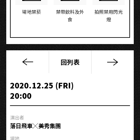
場地禁菸
禁帶飲料及外
拍照禁用閃光
食
燈
回列表
《更
迭》
專
2020.12.25 (FRI)
輯
20:00
巡
迴
−高
演出者
雄
落日飛車╳美秀集團
場
場地