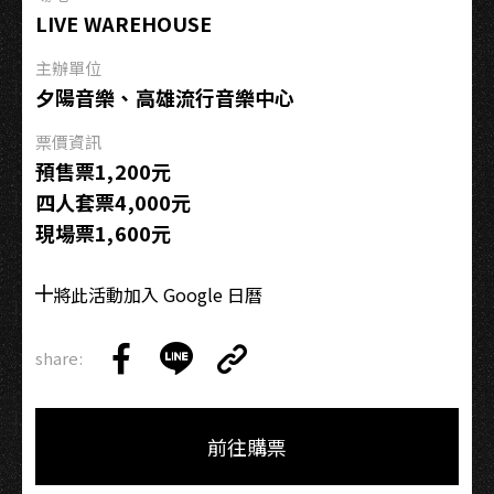
LIVE WAREHOUSE
主辦單位
夕陽音樂、高雄流行音樂中心
票價資訊
預售票1,200元
四人套票4,000元
現場票1,600元
將此活動加入 Google 日曆
share:
Copy
Share
Share
Copy
Link
on
on
Link
Facebook
LINE
前往購票