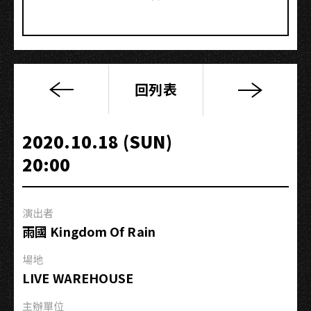
回列表
「我
在
黑
2020.10.18 (SUN)
暗
20:00
的
盡
頭
演出者
等
雨國 Kingdom Of Rain
你」
小
場地
巡
LIVE WAREHOUSE
迴
−高
主辦單位