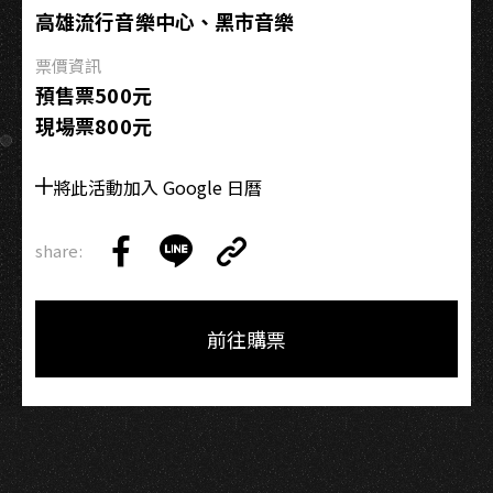
雄
高雄流行音樂中心、黑市音樂
場
票價資訊
預售票500元
現場票800元
將此活動加入 Google 日曆
share:
Copy
Share
Share
Copy
Link
on
on
Link
Facebook
LINE
前往購票