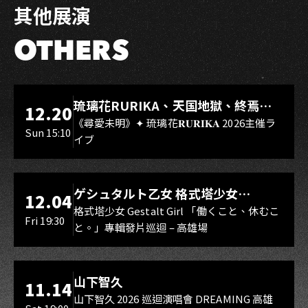
其他展演
OTHERS
LIVE WAREHOUSE 小庫
琉璃花RURIKA、天国地獄、終焉
12.20
Rebirth、DUALIA、無我夢中、花奏
《尋愛未明》✦ 琉璃花𝐑𝐔𝐑𝐈𝐊𝐀 2026主催ラ
Sun 15:10
イブ
スマイル（O.A.）
LIVE WAREHOUSE 小庫
ゲシュタルト乙女 格式塔少女
12.04
Gestalt Girl
格式塔少女 Gestalt Girl 「働くこと、休むこ
Fri 19:30
と。」專輯發片巡迴 – 高雄場
海音館
山下智久
11.14
山下智久 2026 巡迴演唱會 DREAMING 高雄