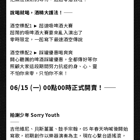
說喝就喝，酒精大護法！——
酒空標配1 ► 超速吸啤酒⼤賽
超鬧的吸啤酒⼤賽要來亂入演出了
零時限定，⼀起寫下最速酒空傳說
酒空標配2 ► 踩罐優惠喝爽爽
開心聽團的啤酒踩罐優惠，全都傳好等你
照顧大家這段期間努⼒抗疫的身、心、靈
不怕你來零，只怕你不來！
06/15 (一) 00點00時正式開賣！——
拍謝少年 Sorry Youth
——
吉他維尼、⾙斯薑薑、鼓手宗翰，05 年春天吶喊後開始
寫歌，初期創作以樂器演奏為主，現在心繫台語搖滾，