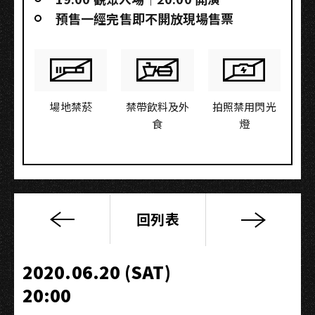
預售一經完售即不開放現場售票
場地禁菸
禁帶飲料及外
拍照禁用閃光
食
燈
回列表
雄
店
x
2020.06.20 (SAT)
鯨
20:00
魚
堤