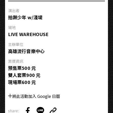
岸
演出者
「港
拍謝少年 w/淺堤
邊
踅
場地
雄
LIVE WAREHOUSE
店」
第
主辦單位
一
高雄流行音樂中心
回
票價資訊
預售票500 元
雙⼈套票900 元
現場票600 元
將此活動加入 Google 日曆
share: