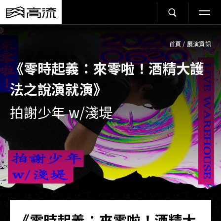
首頁
/
展演資訊
《零時起義：來零啦！酒精大護
法之說演就演》
拍謝少年 w/淺堤
《零時起義：來零啦！酒精大