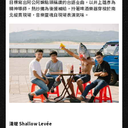
目標寫出阿公阿嫲點頭稱讚的台語⾦曲，以井上雄彥為
精神導師，熱炒攤為後援補給，拎著啤酒樂器穿梭於南
北縱貫現場，音樂靈魂自現場表演氣味。
淺堤 Shallow Levée