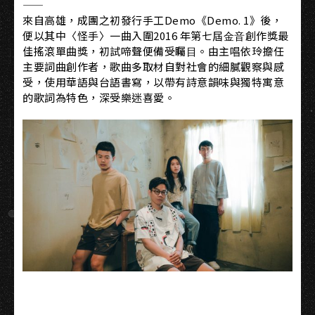
——
來自高雄，成團之初發行手工Demo《Demo. 1》後，
便以其中〈怪⼿〉⼀曲入圍2016 年第七屆⾦⾳創作獎最
佳搖滾單曲獎，初試啼聲便備受矚⽬。由主唱依玲擔任
主要詞曲創作者，歌曲多取材自對社會的細膩觀察與感
受，使用華語與台語書寫，以帶有詩意韻味與獨特寓意
的歌詞為特色，深受樂迷喜愛。