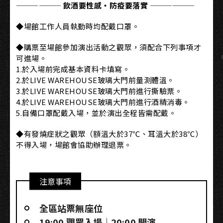
—————— 飲酒要性感・防疫要落實 ——————
◆場館工作人員執勤時均配戴口罩。
◆購票至場館參加演出活動之觀眾，須配合下列事項才
可進場。
1.於入場前完成基本資料卡填寫。
2.於LIVE WAREHOUSE玻璃大門前量測體溫。
3.於LIVE WAREHOUSE玻璃大門前進行撕驗票。
4.於LIVE WAREHOUSE玻璃大門前進行酒精消毒。
5.自備口罩配戴入場，並於演出全程皆需配戴。
◆有發燒症狀之觀眾（額溫大於37℃、耳溫大於38℃）
不得入場，場館會協助辦理退票。
注意事項
全區站票無座位
19:00 觀眾入場｜20:00 開演