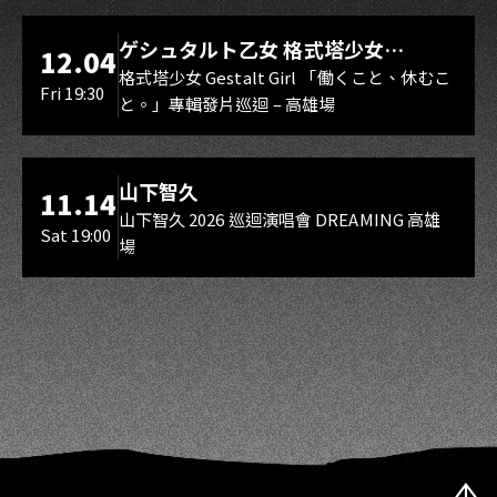
LIVE WAREHOUSE 小庫
ゲシュタルト乙女 格式塔少女
12.04
Gestalt Girl
格式塔少女 Gestalt Girl 「働くこと、休むこ
Fri 19:30
と。」專輯發片巡迴 – 高雄場
海音館
山下智久
11.14
山下智久 2026 巡迴演唱會 DREAMING 高雄
Sat 19:00
場