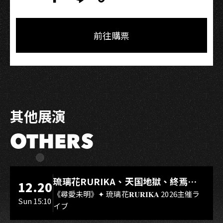
Copy
Share
Share
Copy
Link
on
on
Link
Facebook
LINE
前往購票
其他展演
OTHERS
LIVE WAREHOUSE 小庫
琉璃花RURIKA、天国地獄、終焉
12.20
Rebirth、DUALIA、無我夢中、花奏
《尋愛未明》✦ 琉璃花𝐑𝐔𝐑𝐈𝐊𝐀 2026主催ラ
Sun 15:10
イブ
スマイル（O.A.）