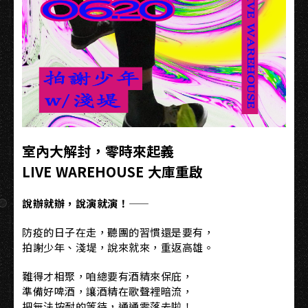
室內大解封，零時來起義
LIVE WAREHOUSE 大庫重啟
說辦就辦，說演就演！——
防疫的日子在走，聽團的習慣還是要有，
拍謝少年、淺堤，說來就來，重返高雄。
難得才相聚，咱總要有酒精來保庇，
準備好啤酒，讓酒精在歌聲裡暗流，
把無法按耐的等待，通通零落去啦！