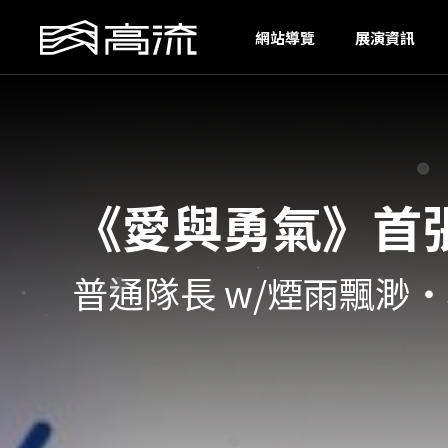
G
網站導覽
展演資訊
《愛與勇氣》首
普通隊長 w/煙雨飄渺