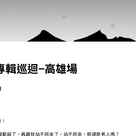
專輯巡迴−高雄場
迴
行！
到腳都麻了，再蹲就站不起來了，站不起來，那還是男人嗎？