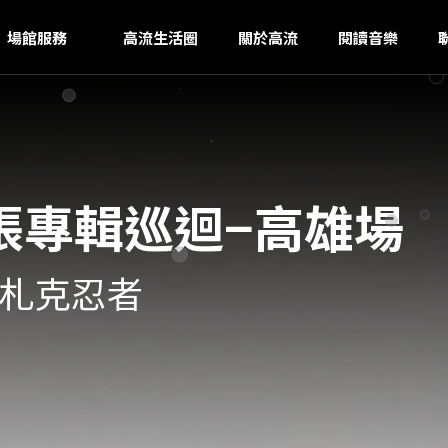
K
ｚ
場館服務
高流生活圈
關於高流
閱讀音樂
張專輯巡迴−高雄場
・札克忍者