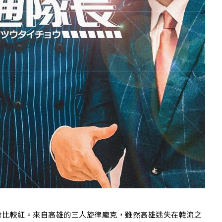
會比較紅。來自高雄的三人旋律龐克，雖然高雄迷失在韓流之