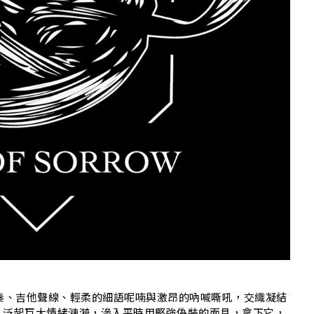
N
奏、吉他聲線、輕柔的細語呢喃與激昂的吶喊嘶吼，交織凝結
，泛起巨大情緒漣漪，滲入平時用堅強偽裝的面具，拿下它，