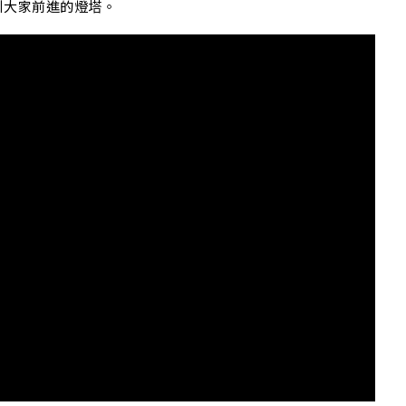
K
引大家前進的燈塔。