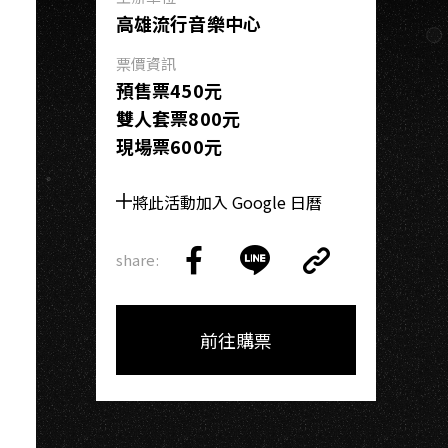
高雄流行音樂中心
票價資訊
預售票450元
雙人套票800元
現場票600元
將此活動加入 Google 日曆
share:
Copy
Share
Share
Copy
Link
on
on
Link
Facebook
LINE
前往購票