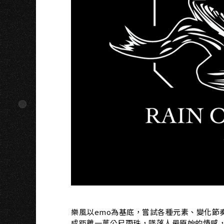
U
樂風以emo為基底，嘗試各種元素、變化節
成距離一萬公尺雨珠，墜落人最原始的情感