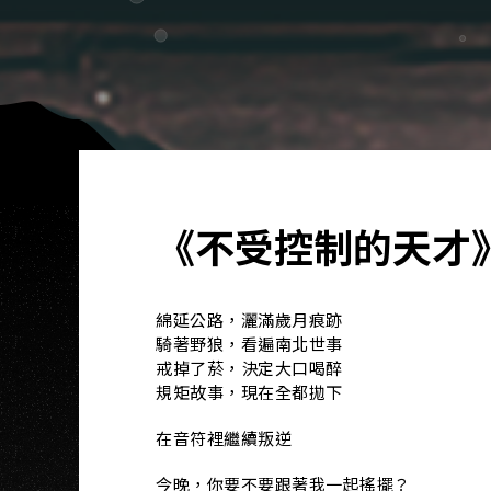
《不受控制的天才
綿延公路，灑滿歲月痕跡
騎著野狼，看遍南北世事
戒掉了菸，決定大口喝醉
規矩故事，現在全都拋下
在音符裡繼續叛逆
今晚，你要不要跟著我一起搖擺？