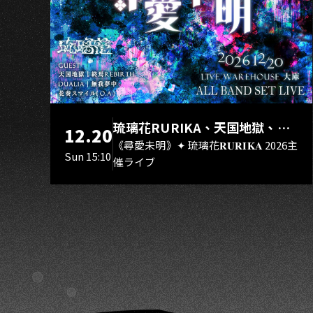
U
琉璃花RURIKA、天国地獄、終
12.20
焉Rebirth、DUALIA、無我夢
《尋愛未明》✦ 琉璃花𝐑𝐔𝐑𝐈𝐊𝐀 2026主
Sun 15:10
催ライブ
中、花奏スマイル（O.A.）