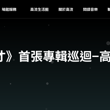
G
ｚ
場館服務
高流生活圈
關於高流
閱讀音樂
才》首張專輯巡迴−