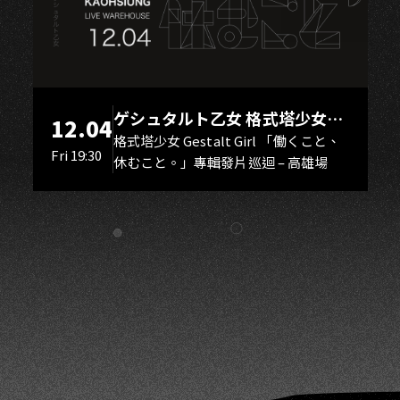
NG
ゲシュタルト乙女 格式塔少女
12.04
Gestalt Girl
格式塔少女 Gestalt Girl 「働くこと、
Fri 19:30
休むこと。」專輯發片巡迴 – 高雄場