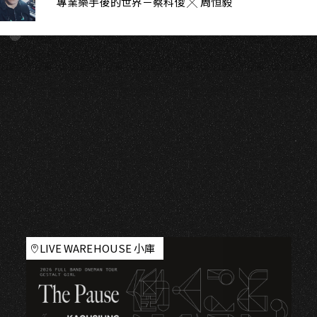
專業樂手後的世界－蔡科俊 ╳ 周恒毅
LIVE WAREHOUSE 小庫