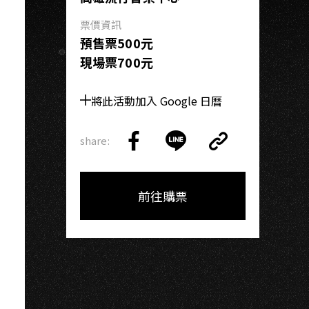
K
票價資訊
預售票500元
現場票700元
將此活動加入 Google 日曆
share:
Copy
Share
Share
Copy
Link
on
on
Link
Facebook
LINE
前往購票