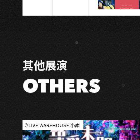
具
╳
市
集
╳
演
出
其他展演
╳
舞
台
OTHERS
╳
電
動
╳
對
戰
LIVE WAREHOUSE 小庫