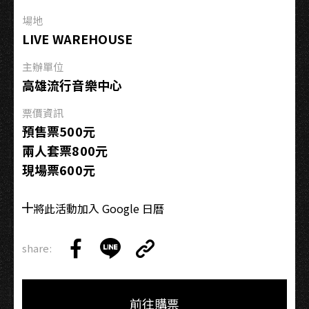
EP
場地
巡
LIVE WAREHOUSE
迴
−高
主辦單位
雄
高雄流行音樂中心
場
票價資訊
預售票500元
兩人套票800元
現場票600元
將此活動加入 Google 日曆
share:
Copy
Share
Share
Copy
Link
on
on
Link
Facebook
LINE
前往購票