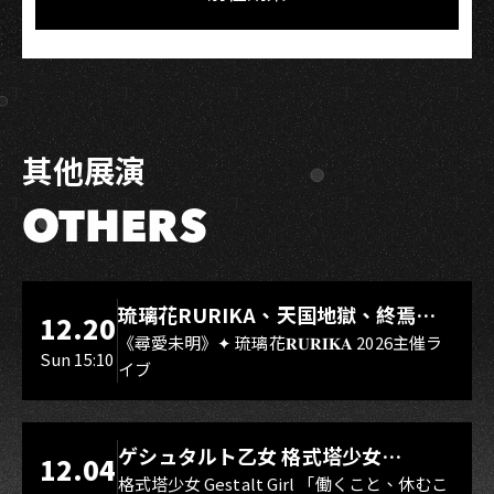
其他展演
OTHERS
LIVE WAREHOUSE 小庫
琉璃花RURIKA、天国地獄、終焉
12.20
Rebirth、DUALIA、無我夢中、花奏
《尋愛未明》✦ 琉璃花𝐑𝐔𝐑𝐈𝐊𝐀 2026主催ラ
Sun 15:10
イブ
スマイル（O.A.）
LIVE WAREHOUSE 小庫
ゲシュタルト乙女 格式塔少女
12.04
Gestalt Girl
格式塔少女 Gestalt Girl 「働くこと、休むこ