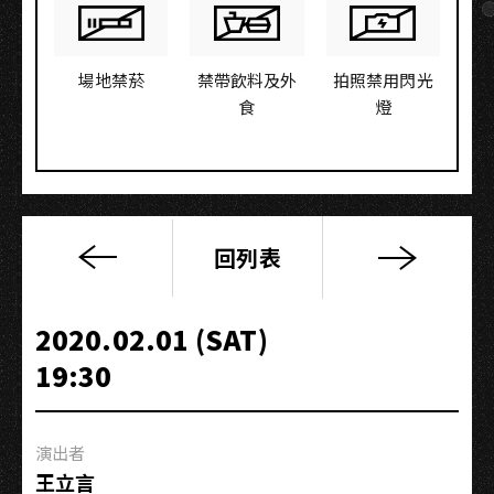
場地禁菸
禁帶飲料及外
拍照禁用閃光
食
燈
回列表
《那
麼
我
2020.02.01 (SAT)
想
19:30
再
擁
有
演出者
自
王立言
己》