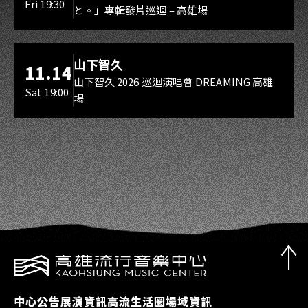
Fri 19:30
と。」專輯發片巡迴 – 高雄場
海音館
山下智久
11.14
山下智久 2026 巡迴演唱會 DREAMING 高雄
Sat 19:00
場
中心公告
展演資訊
高流生活圈
場域資訊