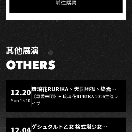
Facebook
LINE
前往購票
其他展演
OTHERS
LIVE WAREHOUSE 小庫
琉璃花RURIKA、天国地獄、終焉
12.20
Rebirth、DUALIA、無我夢中、花奏
《尋愛未明》✦ 琉璃花𝐑𝐔𝐑𝐈𝐊𝐀 2026主催ラ
Sun 15:10
イブ
スマイル（O.A.）
LIVE WAREHOUSE 小庫
ゲシュタルト乙女 格式塔少女
12.04