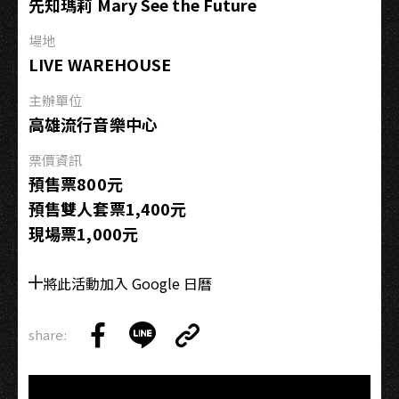
先知瑪莉 Mary See the Future
場地
LIVE WAREHOUSE
主辦單位
高雄流行音樂中心
票價資訊
預售票800元
預售雙人套票1,400元
現場票1,000元
將此活動加入 Google 日曆
share:
Copy
Share
Share
Copy
Link
on
on
Link