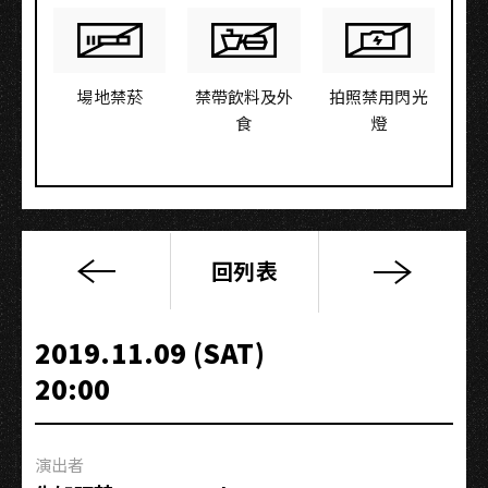
場地禁菸
禁帶飲料及外
拍照禁用閃光
食
燈
回列表
亞
洲
巡
2019.11.09 (SAT)
迴
20:00
–
高
雄
演出者
站