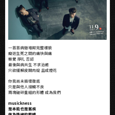
一首首病徵堆砌完整樣貌
癡迷生死之間的痛快與痛
察覺 掙扎 否認
最後與病共生 不求治癒
只欲緩解皮開肉綻 且成煙花
你我尚未損壞徹底
只是與他人接觸不良
兩塊破碎重組的形體 成為我們
musickness
是本能也是舊疾
做為情緒的載體