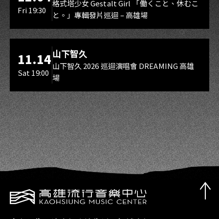
Gestalt Girl
格式塔少女 Gestalt Girl 「働くこと、休むこ
Fri 19:30
と。」專輯發片巡迴 – 高雄場
海音館
山下智久
11.14
山下智久 2026 巡迴演唱會 DREAMING 高雄
Sat 19:00
場