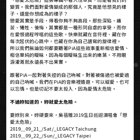
變質。我們面對愛情變成的那個人，究竟是他想見的樣
子，還是你想成為的樣子？
戀愛其實是手段，得看你夠不夠高段。那些深陷、痛
苦、犧牲、後悔，其實都是一種形同自虐的享受，而你
在愛恨過程哼唱的這些歌，快樂就藏在音符裡、藏在你
每次起伏的心跳中，也藏在你為自己譜寫的旋律裡。
所以我們無論如何都要聽著PiA這些故事重新相信愛情、
相信單純的曖昧，因為每個曖昧生出來的嫩葉，不用眼
淚灌溉就永遠長不出果實。
跟著PiA一起對著失控的自己吶喊，對著被傷過也被愛過
的自己吶喊。我們在PiA的音樂裡嬉遊，可以縱愛，也可
以忘情。但是切記不要太投入，因為愛情太危險。
不過妳知道的，妳就愛太危險。
要妳別來，妳硬要來，吳蓓雅2019生日巡迴演唱會「戀
愛太危險」
2019＿09_21_/Sat/_LEGACY Taichung
2019＿09_22_/Sun/_LEGACY Taipei