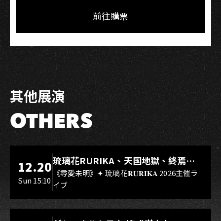
on
on
Link
Facebook
LINE
前往購票
其他展演
OTHERS
LIVE WAREHOUSE 小庫
琉璃花RURIKA、天国地獄、終焉
12.20
Rebirth、DUALIA、無我夢中、花奏
《尋愛未明》✦ 琉璃花𝐑𝐔𝐑𝐈𝐊𝐀 2026主催ラ
Sun 15:10
イブ
スマイル（O.A.）
LIVE WAREHOUSE 小庫