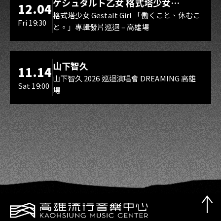
ゲシュタルト乙女 格式塔少女
12.04
Gestalt Girl
格式塔少女 Gestalt Girl 「働くこと、休むこ
Fri 19:30
と。」專輯發片巡迴 – 高雄場
海音館
山下智久
11.14
山下智久 2026 巡迴演唱會 DREAMING 高雄
Sat 19:00
場