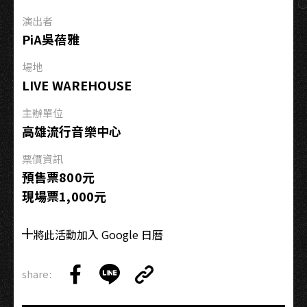
密】
演出者
斜
PiA吳蓓雅
槓
人
場地
生：
LIVE WAREHOUSE
假
文
主辦單位
青
高雄流行音樂中心
真
票價資訊
工
預售票800元
頭
現場票1,000元
–
林
查
將此活動加入 Google 日曆
拉
share:
Copy
Share
Share
Copy
Link