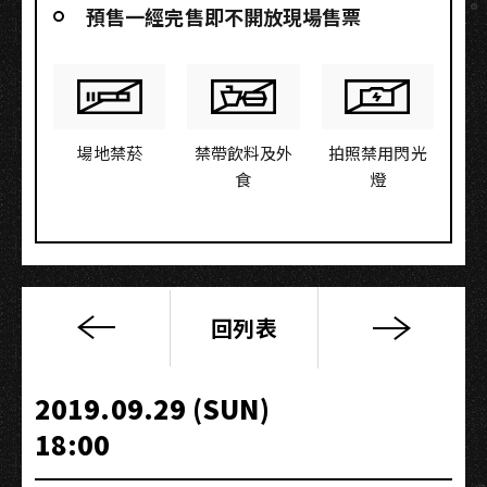
預售一經完售即不開放現場售票
場地禁菸
禁帶飲料及外
拍照禁用閃光
食
燈
回列表
【音
樂
職
2019.09.29 (SUN)
人
18:00
大
解