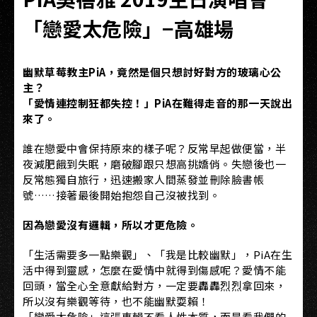
「戀愛太危險」−高雄場
幽默草莓教主PiA，竟然是個只想討好對方的玻璃心公
主？
「愛情連控制狂都失控！」PiA在難得走音的那一天說出
來了。
誰在戀愛中會保持原來的樣子呢？反常早起做便當，半
夜減肥餓到失眠，磨破腳跟只想高挑嬌俏。失戀後也一
反常態獨自旅行，迅速搬家人間蒸發並刪除臉書帳
號……接著最後開始抱怨自己沒被找到。
因為戀愛沒有邏輯，所以才更危險。
「生活需要多一點樂觀」、「我是比較幽默」，PiA在生
活中得到靈感，怎麼在愛情中就得到傷感呢？愛情不能
回頭，當全心全意獻給對方，一定要轟轟烈烈拿回來，
所以沒有樂觀等待，也不能幽默耍賴！
「戀愛太危險」這張專輯不看人性本質，而是看我們的