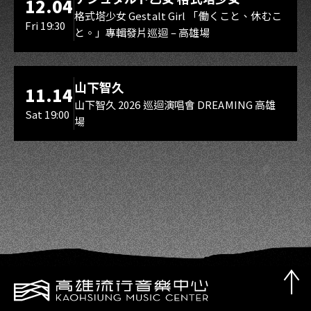
12.04
Gestalt Girl
格式塔少女 Gestalt Girl 「働くこと、休むこ
Fri 19:30
と。」專輯發片巡迴 – 高雄場
海音館
山下智久
11.14
山下智久 2026 巡迴演唱會 DREAMING 高雄
Sat 19:00
場