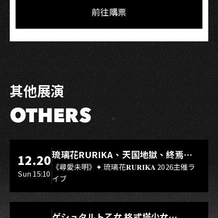
Facebook
LINE
前往購票
其他展演
OTHERS
LIVE WAREHOUSE 小庫
琉璃花RURIKA、天国地獄、終焉
12.20
Rebirth、DUALIA、無我夢中、花奏
《尋愛未明》✦ 琉璃花𝐑𝐔𝐑𝐈𝐊𝐀 2026主催ラ
Sun 15:10
イブ
スマイル（O.A.）
LIVE WAREHOUSE 小庫
ゲシュタルト乙女 格式塔少女