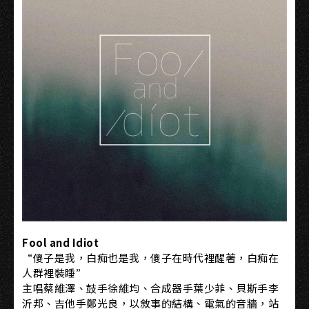
Fool and Idiot
“傻子是我，白痴也是我，傻子在時代裡醒著，白痴在
人群裡裝睡”
主唱蔡維澤、鼓手徐維均、合成器手葉少菲、貝斯手李
沂邦、吉他手鄭光良，以敘事的結構、電氣的音牆，站