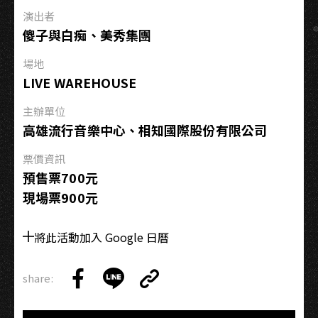
出
演出者
−高
傻子與白痴、美秀集團
雄
場
場地
LIVE WAREHOUSE
主辦單位
高雄流行音樂中心、相知國際股份有限公司
票價資訊
預售票700元
現場票900元
將此活動加入 Google 日曆
share:
Copy
Share
Share
Copy
Link
on
on
Link