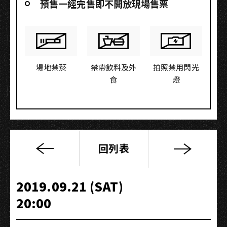
預售一經完售即不開放現場售票
場地禁菸
禁帶飲料及外
拍照禁用閃光
食
燈
回列表
「往
診」
2019
2019.09.21 (SAT)
巡
20:00
迴
演