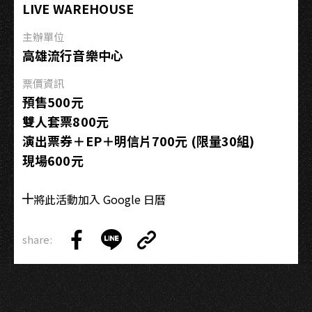
篇
LIVE WAREHOUSE
主辦單位
高雄流行音樂中心
票價資訊
預售500元
雙人套票800元
演出票券＋EP＋明信片700元 (限量30組)
現場600元
將此活動加入 Google 日曆
share:
Copy
Share
Share
Copy
Link
on
on
Link
Facebook
LINE