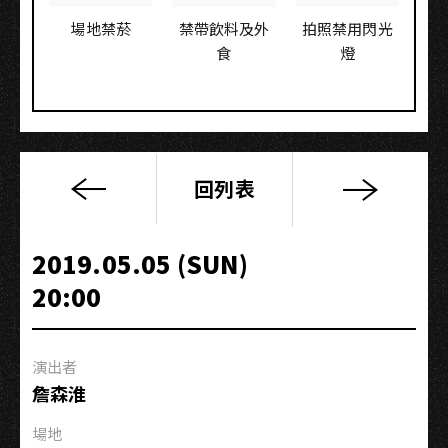
場地禁菸
禁帶飲料及外
拍照禁用閃光
食
燈
回列表
《漸
近
線》
2019.05.05 (SUN)
巡
20:00
迴
－
高
演出者
雄
詹森淮
番
外
場地