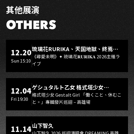
其他展演
OTHERS
LIVE WAREHOUSE 小庫
琉璃花RURIKA、天国地獄、終焉
12.20
Rebirth、DUALIA、無我夢中、花奏
《尋愛未明》✦ 琉璃花𝐑𝐔𝐑𝐈𝐊𝐀 2026主催ラ
Sun 15:10
イブ
スマイル（O.A.）
LIVE WAREHOUSE 小庫
ゲシュタルト乙女 格式塔少女
12.04
Gestalt Girl
格式塔少女 Gestalt Girl 「働くこと、休むこ
Fri 19:30
と。」專輯發片巡迴 – 高雄場
海音館
山下智久
11.14
山下智久 2026 巡迴演唱會 DREAMING 高雄