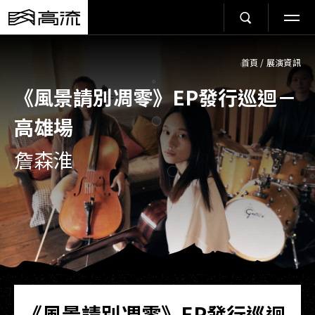
首頁
/
展演資訊
《風景請別凋零》EP發行巡迴－
高雄場
詹森淮
《風景請別凋零》EP發行巡迴