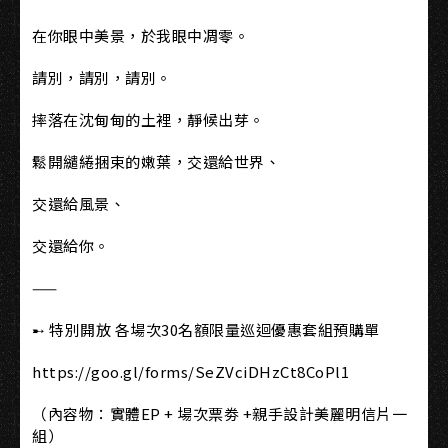
在你眼中美景，於我眼中凋零。
請別，請別，請別。
摔落在沈甸甸的土裡，靜候出芽。
鬆開繾綣捆束的嫩葉，交還給世界、
交還給風景、
交還給你。
——
➸ 特別開放 各場次30名額限量巡迴優惠套組預購單
https://goo.gl/forms/SeZVciDHzCt8CoPl1
（內容物：實體EP + 場次票劵 +親手設計美麗明信片一
組）