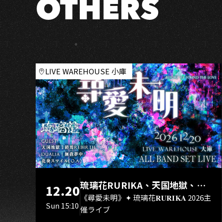
U
OTHERS
－
高
雄
場
LIVE WAREHOUSE 小庫
琉璃花RURIKA、天国地獄、終
12.20
焉Rebirth、DUALIA、無我夢
《尋愛未明》✦ 琉璃花𝐑𝐔𝐑𝐈𝐊𝐀 2026主
Sun 15:10
催ライブ
中、花奏スマイル（O.A.）