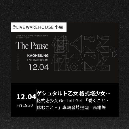
N
LIVE WAREHOUSE 小庫
ゲシュタルト乙女 格式塔少女
12.04
Gestalt Girl
格式塔少女 Gestalt Girl 「働くこと、
Fri 19:30
休むこと。」專輯發片巡迴 – 高雄場