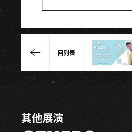
回列表
《Topic
2:
關
係
Relationship》
首
張
專
其他展演
輯
RELEASE
TOUR