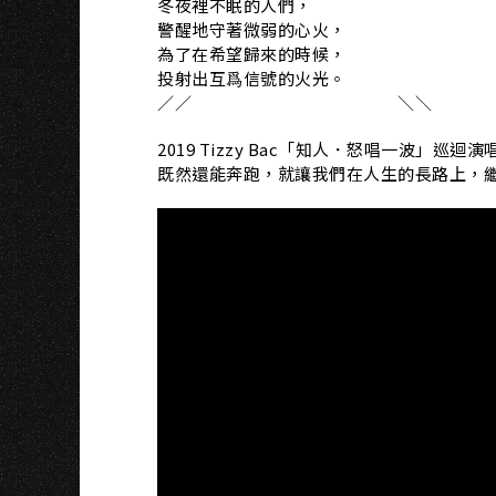
冬夜裡不眠的人們，
警醒地守著微弱的心火，
為了在希望歸來的時候，
投射出互爲信號的火光。
／／ ＼＼
2019 Tizzy Bac「知人．怒唱一波」巡迴
既然還能奔跑，就讓我們在人生的長路上，