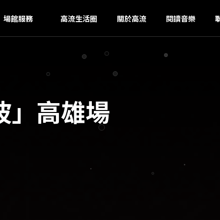
K
ｚ
場館服務
高流生活圈
關於高流
閱讀音樂
波」高雄場