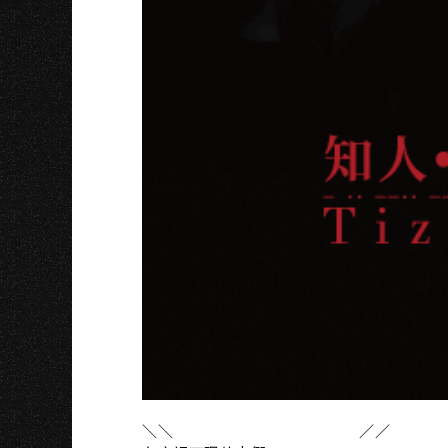
U
＼＼ ／／