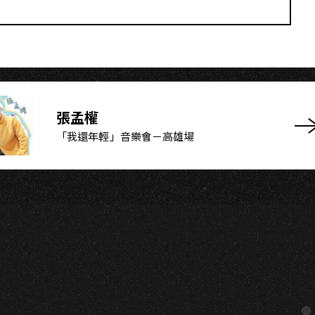
張孟權
「我還年輕」音樂會－高雄場