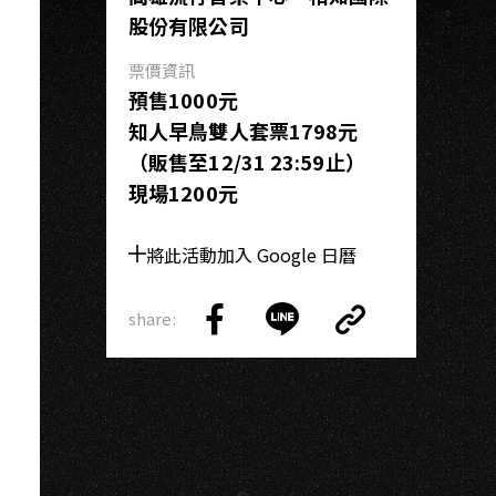
股份有限公司
票價資訊
預售1000元
知人早鳥雙人套票1798元
（販售至12/31 23:59止）
現場1200元
將此活動加入 Google 日曆
share:
Copy
Share
Share
Copy
Link
on
on
Link
Facebook
LINE