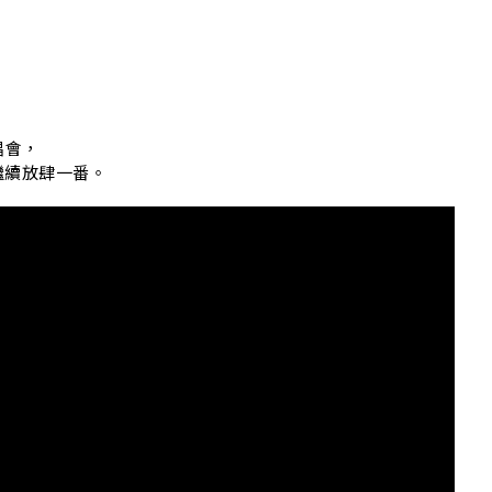
演唱會，
繼續放肆一番。