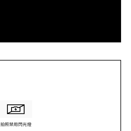
K
拍照禁用閃光燈