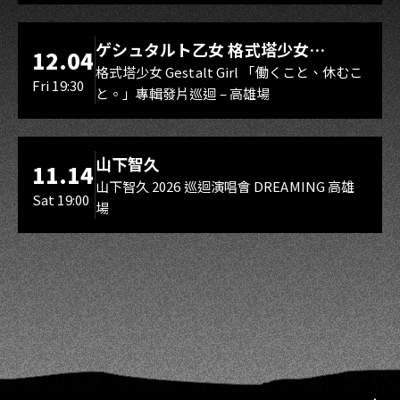
LIVE WAREHOUSE 小庫
ゲシュタルト乙女 格式塔少女
12.04
Gestalt Girl
格式塔少女 Gestalt Girl 「働くこと、休むこ
Fri 19:30
と。」專輯發片巡迴 – 高雄場
海音館
山下智久
11.14
山下智久 2026 巡迴演唱會 DREAMING 高雄
Sat 19:00
場