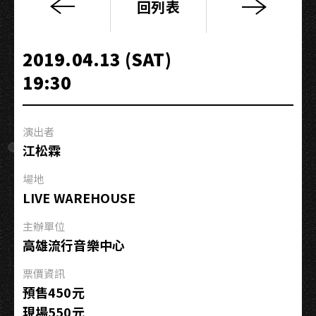
回列表
「我
是
李
2019.04.13 (SAT)
佳
19:30
歡」
音
樂
演出者
會
江松霖
－
高
場地
雄
LIVE WAREHOUSE
場
主辦單位
高雄流行音樂中心
票價資訊
預售450元
現場550元