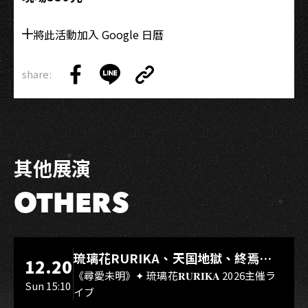
將此活動加入 Google 日曆
share:
Copy
Share
Share
Copy
Link
on
on
Link
Facebook
LINE
其他展演
OTHERS
LIVE WAREHOUSE 小庫
琉璃花RURIKA、天国地獄、終焉
12.20
Rebirth、DUALIA、無我夢中、花奏
《尋愛未明》✦ 琉璃花𝐑𝐔𝐑𝐈𝐊𝐀 2026主催ラ
Sun 15:10
イブ
スマイル（O.A.）