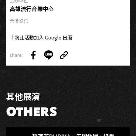
高
主辦單位
雄
高雄流行音樂中心
加
票價資訊
場
將此活動加入 Google 日曆
share:
Copy
Share
Share
Copy
Link
on
on
Link
Facebook
LINE
其他展演
OTHERS
LIVE WAREHOUSE 小庫