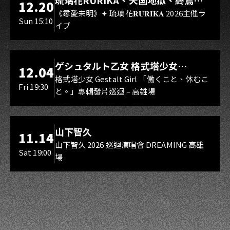
琉璃花RURIKA、天国地獄、終焉
12.20
Rebirth、DUALIA、無我夢中、花奏
《尋愛未明》✦ 琉璃花𝐑𝐔𝐑𝐈𝐊𝐀 2026主催ラ
Sun 15:10
イブ
スマイル（O.A.）
LIVE WAREHOUSE 小庫
ゲシュタルト乙女 格式塔少女
12.04
Gestalt Girl
格式塔少女 Gestalt Girl 「働くこと、休むこ
Fri 19:30
と。」專輯發片巡迴 – 高雄場
海音館
山下智久
11.14
山下智久 2026 巡迴演唱會 DREAMING 高雄
Sat 19:00
場