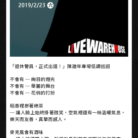
「退休警員，正式出道！」陳建年專場低調巡迴
不會有 ─ 絢目的燈光
不會有 ─ 華麗的舞台
不會有 ─ 花俏的打扮
稻香裡摻著綠茶
─ 讓人臉上始終掛著微笑，空氣裡還有一絲溫暖氣息，
樂天而友善，真摯而感人。
麥克風會有酒味