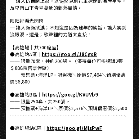
─ 讓人彷彿閉上眼，就儼然見到花東遼闊的海岸星空，
及卑南山下青翠蔓延的部落風情。
眼眶裡淚光閃閃
─ 讓人頻頻拭淚；不知道是因為建年的笑話，讓人笑到
流眼淚。還是；歌聲裡的力道太直接！
【高雄場｜共700席座】
●高雄站A區｜
https://goo.gl/J8CgsR
── 限量70套，共約200張。（優待每位可多選購2張
＄888預售票伴隨）
── 預售票+海洋LP+ 唱盤機＼原價$7,464＼預購優惠
價$6,800
●高雄站B區｜
https://goo.gl/KVUVb9
── 限量250套，共250張。
── 預售票+海洋LP＼原價$2,576＼預購優惠價$2,500
……………………………………………………………….
●高雄場站C區｜
https://goo.gl/MjsPwF