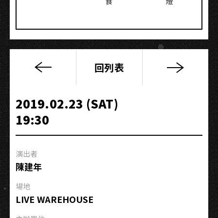
食
燈
回列表
《私
物，
招
2019.02.23 (SAT)
領
19:30
了
沒？》
新
演出者
歌
陳建年
發
表
場地
會
LIVE WAREHOUSE
－