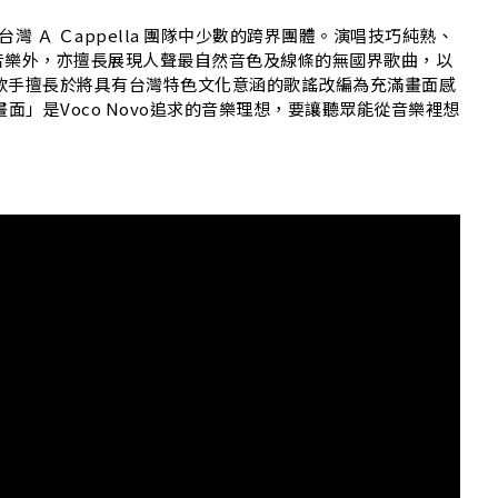
目前台灣 Ａ Ｃappella 團隊中少數的跨界團體。演唱技巧純熟、
音樂外，亦擅長展現人聲最自然音色及線條的無國界歌曲，以
爵諾歌手擅長於將具有台灣特色文化意涵的歌謠改編為充滿畫面感
到畫面」是Voco Novo追求的音樂理想，要讓聽眾能從音樂裡想