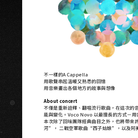
N
不一樣的A Cappella
用歌聲串起溫暖又熟悉的回憶
用音樂畫出各個地方的故事與想像
About concert
不僅是重新詮釋、翻唱流行歌曲，在這次的音樂會當
能與變化。Voco Novo 以最擅長的方
本次除了回味團隊經典曲目之外，也將帶來
河”， 二戰空軍歌曲“西子姑娘”，以及阿