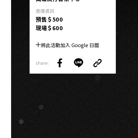
KA
票價資訊
預售＄500
現場＄600
將此活動加入 Google 日曆
share:
Copy
Share
Share
Copy
Link
on
on
Link
Facebook
LINE