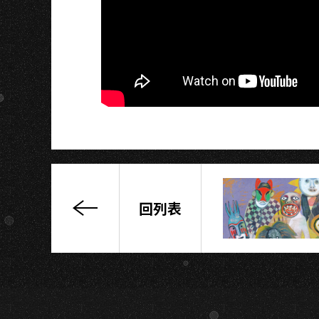
U
回列表
「找
到
我」
高
雄
場