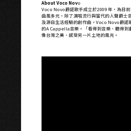
About Voco Nov
o
Voco Novo爵諾歌手成立於2009 年，為
曲風多元，除了演唱流行與當代的人聲爵士
及源自生活經驗的創作曲。Voco Novo
的A Cappella音樂。「看得到音樂、聽得
像台灣之美、感受另一片土地的風光。