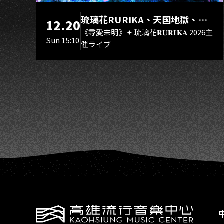
N
琉璃花RURIKA、天国地獄、終
12.20
焉Rebirth、DUALIA、無我夢
《尋愛未明》✦ 琉璃花𝐑𝐔𝐑𝐈𝐊𝐀 2026主
Sun 15:10
催ライブ
中、花奏スマイル（O.A.）