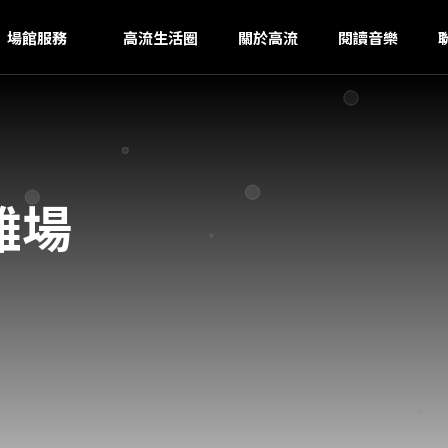
N
ｚ
場館服務
高流生活圈
關於高流
閱讀音樂
雄場