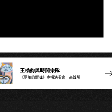
N
王榆鈞與時間樂隊
《原始的嚮往》專輯演唱會－高雄場