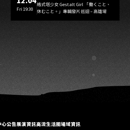
G
12.04
Gestalt Girl
格式塔少女 Gestalt Girl 「働くこと、
Fri 19:30
休むこと。」專輯發片巡迴 – 高雄場
中心公告
展演資訊
高流生活圈
場域資訊