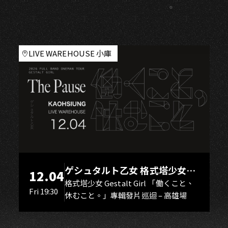
I
LIVE WAREHOUSE 小庫
ゲシュタルト乙女 格式塔少女
12.04
Gestalt Girl
格式塔少女 Gestalt Girl 「働くこと、
Fri 19:30
休むこと。」專輯發片巡迴 – 高雄場