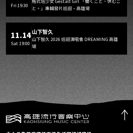
Gestalt Girl
格式塔少女 Gestalt Girl 「働くこと、休むこ
Fri 19:30
と。」專輯發片巡迴 – 高雄場
海音館
山下智久
11.14
山下智久 2026 巡迴演唱會 DREAMING 高雄
Sat 19:00
場