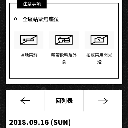
注意事項
全區站票無座位
場地禁菸
禁帶飲料及外
拍照禁用閃光
食
燈
回列表
2018
TAIWAN
TOUR
2018.09.16 (SUN)
－