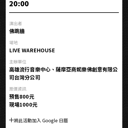
20:00
高
雄
場
演出者
佛跳牆
場地
LIVE WAREHOUSE
主辦單位
高雄流行音樂中心、薩摩亞商妮樂佛創意有限公
司台灣分公司
票價資訊
預售800元
現場1000元
將此活動加入 Google 日曆