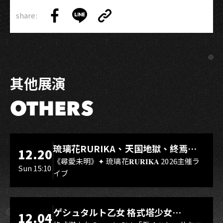
share:
Copy
Share
Share
Copy
Link
on
on
Link
Facebook
LINE
其他展演
OTHERS
LIVE WAREHOUSE 小庫
琉璃花RURIKA、天国地獄、終焉
12.20
Rebirth、DUALIA、無我夢中、花奏
《尋愛未明》✦ 琉璃花𝐑𝐔𝐑𝐈𝐊𝐀 2026主催ラ
Sun 15:10
イブ
スマイル（O.A.）
LIVE WAREHOUSE 小庫
ゲシュタルト乙女 格式塔少女
12.04