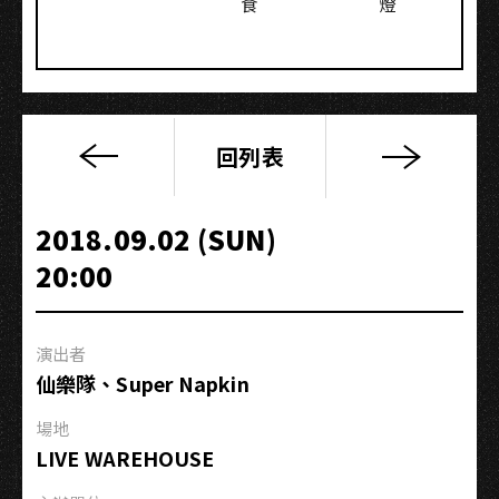
食
燈
回列表
「Broken
Series
’18：
2018.09.02 (SUN)
東
20:00
尼」
巡
演
演出者
－
仙樂隊、Super Napkin
高
雄
場地
站
LIVE WAREHOUSE