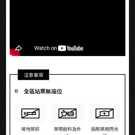
注意事項
全區站票無座位
場地禁菸
禁帶飲料及外
拍照禁用閃光