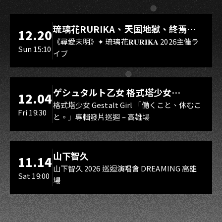
LIVE WAREHOUSE 小庫
琉璃花RURIKA、天国地獄、終焉
12.20
Rebirth、DUALIA、無我夢中、花奏
《尋愛未明》✦ 琉璃花𝐑𝐔𝐑𝐈𝐊𝐀 2026主催ラ
Sun 15:10
イブ
スマイル（O.A.）
LIVE WAREHOUSE 小庫
ゲシュタルト乙女 格式塔少女
12.04
Gestalt Girl
格式塔少女 Gestalt Girl 「働くこと、休むこ
Fri 19:30
と。」專輯發片巡迴 – 高雄場
海音館
山下智久
11.14
山下智久 2026 巡迴演唱會 DREAMING 高雄
Sat 19:00
場