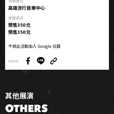
主辦單位
高雄流行音樂中心
票價資訊
預售350元
預售350元
將此活動加入 Google 日曆
share:
Copy
Share
Share
Copy
Link
on
on
Link
Facebook
LINE
其他展演
OTHERS