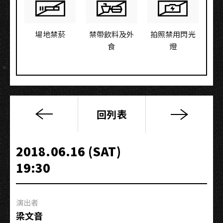
場地禁菸
禁帶飲料及外
拍照禁用閃光
食
燈
回列表
DSPS
w/Homecomings[JP]
「NICE
2018.06.16 (SAT)
BRO
19:30
BRO
好
朋
演出者
朋」
梁文音
Release