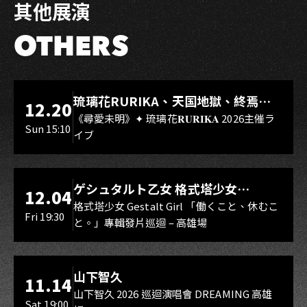
其他展演
OTHERS
LIVE WAREHOUSE 小庫
琉璃花RURIKA、天国地獄、終焉
12.20
Rebirth、DUALIA、無我夢中、花奏
《尋愛未明》✦ 琉璃花𝐑𝐔𝐑𝐈𝐊𝐀 2026主催ラ
Sun 15:10
イブ
スマイル（O.A.）
LIVE WAREHOUSE 小庫
ゲシュタルト乙女 格式塔少女
12.04
Gestalt Girl
格式塔少女 Gestalt Girl 「働くこと、休むこ
Fri 19:30
と。」專輯發片巡迴 – 高雄場
海音館
山下智久
11.14
山下智久 2026 巡迴演唱會 DREAMING 高雄
Sat 19:00