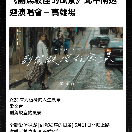
迴演唱會－高雄場
終於 來到這樣的人生風景
梁文音
副駕駛座的風景
全新愛情視野 [副駕駛座的風景] 5月11日開駛上路
實體／數位專輯 正式發行