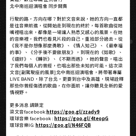
北中南巡迴演唱會 同步開賣
行駛的路，方向在哪？對於文音來說，她的方向一直都
是往音樂前進，從開始走到現在的終於，每首歌曲從她
嘴裡唱出來，都像是一場讓人熟悉又感心的風景。在她
的音樂裡，我們也看見片段的自己，重拾部分過去。從
《我不是你想像那麼勇敢》、《情人知己》、《最幸福
的事》、《分手後不要做朋友》，到現在的《如歌》、
《還好》、《轉折》、《不期而遇》，她的聲音，唱出
了我們每個人的曾經，也唱出那些未知的可能。這次梁
文音[副駕駛座的風景]北中南巡迴演唱會，將帶著專屬
LIVE BAND，除了台北，更要到台中及高雄，現場詮釋
那些你曾經傷透的歌曲，在你面前，讓你聽見全新的愛
情視野。
更多消息 請鎖定
梁文音facebook:
https://goo.gl/zzady9
環球音樂 facebook :
https://goo.gl/4teopG
環球音樂IG:
https://goo.gl/N46FQB