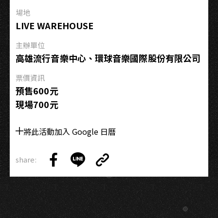
Party
場地
－
LIVE WAREHOUSE
高
雄
主辦單位
高雄流行音樂中心、環球音樂國際股份有限公司
票價資訊
預售600元
現場700元
將此活動加入 Google 日曆
share:
Copy
Share
Share
Copy
Link
on
on
Link
Facebook
LINE