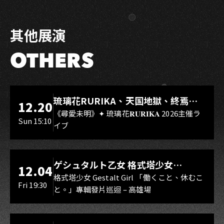
Facebook
LINE
其他展演
OTHERS
LIVE WAREHOUSE 小庫
琉璃花RURIKA、天国地獄、終焉
12.20
Rebirth、DUALIA、無我夢中、花奏
《尋愛未明》✦ 琉璃花𝐑𝐔𝐑𝐈𝐊𝐀 2026主催ラ
Sun 15:10
イブ
スマイル（O.A.）
LIVE WAREHOUSE 小庫
ゲシュタルト乙女 格式塔少女
12.04
Gestalt Girl
格式塔少女 Gestalt Girl 「働くこと、休むこ
Fri 19:30
と。」專輯發片巡迴 – 高雄場
海音館