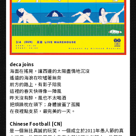
deca joins
海面在搖晃，讓西邊的太陽盡情地沉沒
遙遠的海浪在吹噓著無奈
前方的路上，有影子陪我
這裡的春天快得像一陣風
昨天沒有醉，風也不太喝酒
把煩躁枕在頭下；身體披蓋了孤獨
在夜裡點支菸，最完美的一天。
Chinese Football [CN]
是一個無比真誠的玩笑，一個成立於2011年愚人節的真