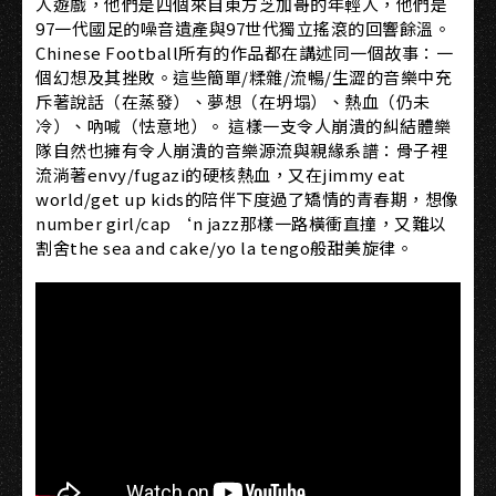
人遊戲，他們是四個來自東方芝加哥的年輕人，他們是
97一代國足的噪音遺產與97世代獨立搖滾的回響餘溫。
Chinese Football所有的作品都在講述同一個故事：一
個幻想及其挫敗。這些簡單/糅雜/流暢/生澀的音樂中充
斥著說話（在蒸發）、夢想（在坍塌）、熱血（仍未
冷）、吶喊（怯意地）。 這樣一支令人崩潰的糾結體樂
隊自然也擁有令人崩潰的音樂源流與親緣系譜：骨子裡
流淌著envy/fugazi的硬核熱血，又在jimmy eat
world/get up kids的陪伴下度過了矯情的青春期，想像
number girl/cap ‘n jazz那樣一路橫衝直撞，又難以
割舍the sea and cake/yo la tengo般甜美旋律。