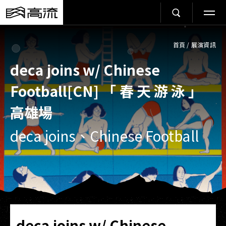
首頁
/
展演資訊
deca joins w/ Chinese
Football[CN] 「 春 天 游 泳 」
高雄場
deca joins、Chinese Football
deca joins w/ Chinese