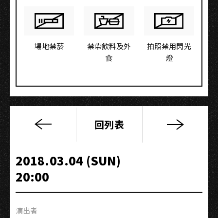
場地禁菸
禁帶飲料及外
拍照禁用閃光
食
燈
回列表
TAIWAN
TECHNO
PODCAST
2018.03.04 (SUN)
四
20:00
週
年
最
演出者
終