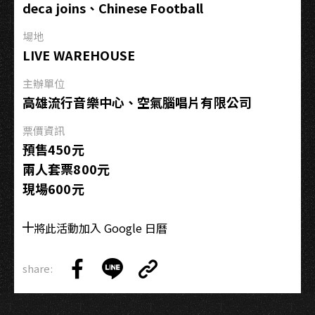
deca joins、Chinese Football
站
場地
LIVE WAREHOUSE
主辦單位
高雄流行音樂中心、空氣腦唱片有限公司
票價資訊
預售450元
兩人套票800元
現場600元
將此活動加入 Google 日曆
share:
Copy
Share
Share
Copy
Link
on
on
Link