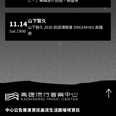
と。」專輯發片巡迴 – 高雄場
海音館
山下智久
11.14
山下智久 2026 巡迴演唱會 DREAMING 高雄
Sat 19:00
場
中心公告
展演資訊
高流生活圈
場域資訊