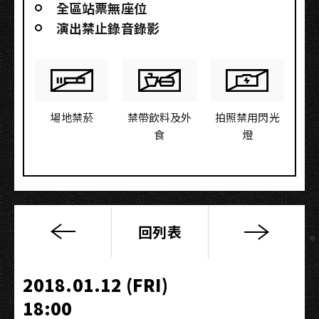
全區站票無座位
演出禁止錄音錄影
場地禁菸
禁帶飲料及外
拍照禁用閃光
食
燈
回列表
I
Mean
Us
2018.01.12 (FRI)
╳
18:00
脆