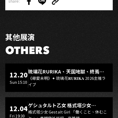
share:
Copy
Share
Share
Copy
Link
on
on
Link
Facebook
LINE
其他展演
OTHERS
LIVE WAREHOUSE 小庫
琉璃花RURIKA、天国地獄、終焉
12.20
Rebirth、DUALIA、無我夢中、花奏
《尋愛未明》✦ 琉璃花𝐑𝐔𝐑𝐈𝐊𝐀 2026主催ラ
Sun 15:10
イブ
スマイル（O.A.）
LIVE WAREHOUSE 小庫
ゲシュタルト乙女 格式塔少女
12.04
Gestalt Girl
格式塔少女 Gestalt Girl 「働くこと、休むこ
Fri 19:30