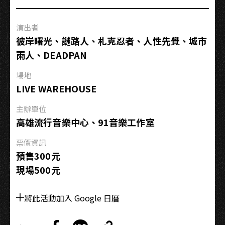
弱
少
演出者
女
彼岸曙光、謎路人、札克忍者、人性先覺、城市
組
雨人、DEADPAN
我
也
場地
只
LIVE WAREHOUSE
想
做
主辦單位
做
高雄流行音樂中心、91音樂工作室
夢
票價資訊
預售300元
現場500元
將此活動加入 Google 日曆