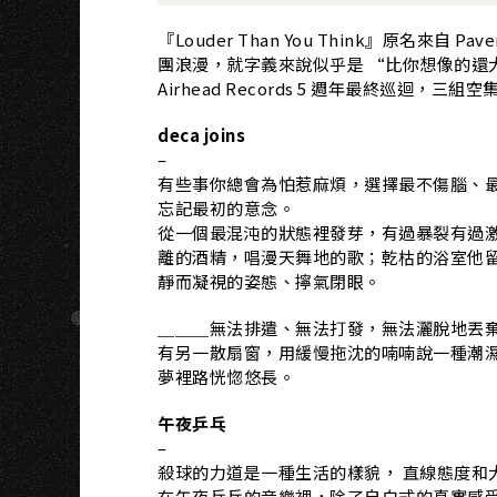
『Louder Than You Think』原名來
團浪漫，就字義來說似乎是 “比你想像的還
Airhead Records 5 週年最終巡迴，三
deca joins
–
有些事你總會為怕惹麻煩，選擇最不傷腦、
忘記最初的意念。
從一個最混沌的狀態裡發芽，有過暴裂有過
離的酒精，唱漫天舞地的歌；乾枯的浴室他
靜而凝視的姿態、擰氣閉眼。
＿＿＿無法排遣、無法打發，無法灑脫地丟
有另一散扇窗，用緩慢拖沈的喃喃說一種潮
夢裡路恍惚悠長。
午夜乒乓
–
殺球的力道是一種生活的樣貌， 直線態度和
在午夜乒乓的音樂裡，除了自白式的真實感