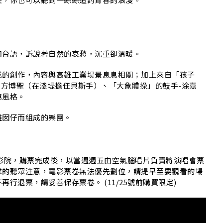
N
和台語，訴說著自然的哀愁，沉重卻溫暖。
成的創作，內容與高雄工業場景息息相關；加上來自「孩子
-方博聖（在淺堤擔任貝斯手）、「大象體操」的鼓手-涂嘉
趣風格。
雄囡仔而組成的樂團。
影院，購票完成後，以當週週五由空氣腦唱片負責將演唱會票
求的聽眾注意，電影票卷無法優先劃位，請提早至要觀看的場
行退票，請妥善保存票卷。 (11/25號前購買限定)