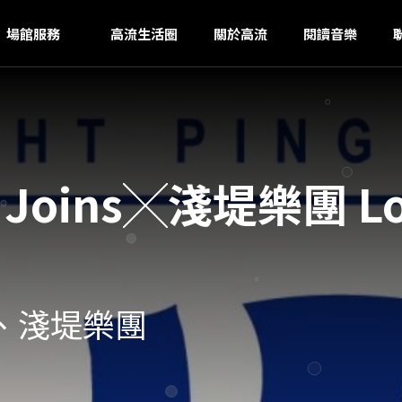
N
ｚ
場館服務
高流生活圈
關於高流
閱讀音樂
oins╳淺堤樂團 Loud
ns、淺堤樂團