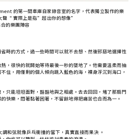
自 Pavement 的第一間車庫自家錄音室的名字，代表獨立製作的樂
大聲“ 實際上是指”超出你的想像”
組空集合的樂團陣容
最省時的方式，過一些時間可以就不去想、然後邪惡地選擇性
激熱，很快的就開始等待最後一秒的墜地了。他需要溫柔而抽
留不住，用僅剩的個人傾向跳入藍色的海，裸身浮沉到海口，
棄，只能坦坦面對，豁豁地與之相處。去去回回，堵了那扇門
濕的快樂，悶著黏著困著，不留餘地得把痛苦也合而為一。
大調和弦就像乒乓衝撞的當下，真實直接而果決 。
受，你也可以聽到一絲絲追討青春的浪漫。