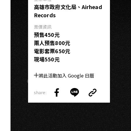
高雄市政府文化局、Airhead
Records
票價資訊
預售450元
兩人預售800元
電影套票650元
現場550元
將此活動加入 Google 日曆
share:
Copy
Share
Share
Copy
Link
on
on
Link
Facebook
LINE