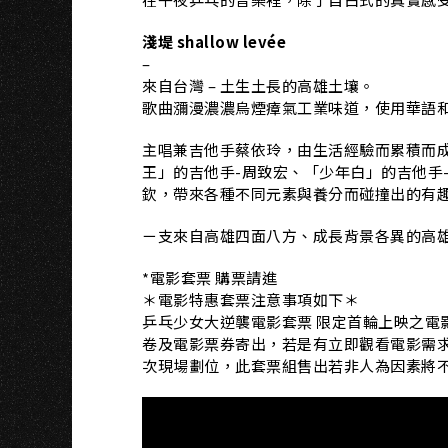
U
淺堤 shallow levée
–
來自台灣 – 土生土長的高雄土壤。
歌曲瀰漫濃濃烏煙瘴氣工業味道，使用華語
主唱兼吉他手蔡依玲，由生活經驗而累積而
王」的吉他手-周致宏、「少年白」的吉他手
欽，帶來各種不同元素與養分而碰撞出的有
ㄧ支來自高雄四面八方、成長背景各異的高
*電影套票 購票請進
＊電影特惠套票注意事項如下＊
乒乓少女大逆襲電影套票 限定首輪上映之電
卷及電影票券寄出，若是有立即觀看電影需
次現場劃位，此套票組售出若非人為因素將不再