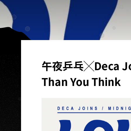
午夜乒乓╳Deca Jo
Than You Think