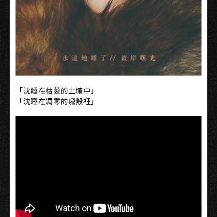
「沈睡在枯萎的土壤中」
「沈睡在凋零的軀殼裡」