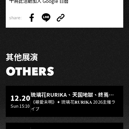
將此活動加入 Google 日曆
share:
Copy
Share
Share
Copy
Link
on
on
Link
Facebook
LINE
其他展演
OTHERS
LIVE WAREHOUSE 小庫
琉璃花RURIKA、天国地獄、終焉
12.20
Rebirth、DUALIA、無我夢中、花奏
《尋愛未明》✦ 琉璃花𝐑𝐔𝐑𝐈𝐊𝐀 2026主催ラ
Sun 15:10
イブ
スマイル（O.A.）
LIVE WAREHOUSE 小庫