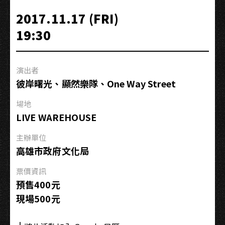
微
2017.11.17 (FRI)
插
19:30
電
巡
迴
演出者
－
彼岸曙光、顯然樂隊、One Way Street
高
雄
場地
場
LIVE WAREHOUSE
主辦單位
高雄市政府文化局
票價資訊
預售400元
現場500元