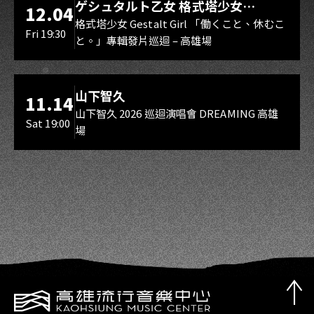
ゲシュタルト乙女 格式塔少女
12.04
Gestalt Girl
格式塔少女 Gestalt Girl 「働くこと、休むこ
Fri 19:30
と。」專輯發片巡迴 – 高雄場
海音館
山下智久
11.14
山下智久 2026 巡迴演唱會 DREAMING 高雄
Sat 19:00
場