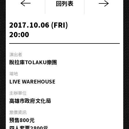
回列表
【微
光
夢
2017.10.06 (FRI)
遊】
20:00
－
Vol.2
夜
演出者
之
脫拉庫TOLAKU樂團
吐
息：
場地
PELICAN
LIVE WAREHOUSE
FANCLUB(JP)
+
主辦單位
SHE’S(JP)
高雄市政府文化局
票價資訊
預售800元
四人套票2800元