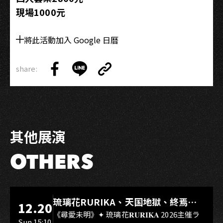
現場1000元
將此活動加入 Google 日曆
share:
Copy
Share
Share
Copy
Link
on
on
Link
Facebook
LINE
其他展演
OTHERS
LIVE WAREHOUSE 小庫
琉璃花RURIKA、天国地獄、終焉
12.20
Rebirth、DUALIA、無我夢中、花奏
《尋愛未明》✦ 琉璃花𝐑𝐔𝐑𝐈𝐊𝐀 2026主催ラ
Sun 15:10