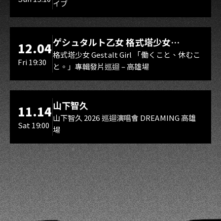
イブ
スマイル（O.A.）
LIVE WAREHOUSE 小庫
ゲシュタルト乙女 格式塔少女
12.04
Gestalt Girl
格式塔少女 Gestalt Girl 「働くこと、休むこ
Fri 19:30
と。」專輯發片巡迴 – 高雄場
海音館
山下智久
11.14
山下智久 2026 巡迴演唱會 DREAMING 高雄
Sat 19:00
場