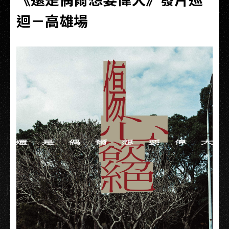
迴－高雄場