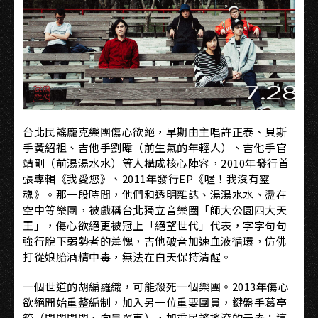
台北民謠龐克樂團傷心欲絕，早期由主唱許正泰、貝斯
手黃紹祖、吉他手劉暐（前生氣的年輕人）、吉他手官
靖剛（前湯湯水水）等人構成核心陣容，2010年發行首
張專輯《我愛您》、2011年發行EP《喔！我沒有靈
魂》。那一段時間，他們和透明雜誌、湯湯水水、盪在
空中等樂團，被戲稱台北獨立音樂圈「師大公園四大天
王」，傷心欲絕更被冠上「絕望世代」代表，字字句句
強行脫下弱勢者的羞愧，吉他破音加速血液循環，仿佛
打從娘胎酒精中毒，無法在白天保持清醒。
一個世道的胡編羅織，可能殺死一個樂團。2013年傷心
欲絕開始重整編制，加入另一位重要團員，鍵盤手葛亭
筠（閃閃閃閃、向量單車），加重民謠搖滾的元素；這