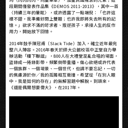
段期間僅發表作品集《DEMOS 2011-2013》，其中一首
〈持續三年的暈眩〉，或許透露了一點端倪：「也許這
樣不錯，我準備好閉上雙眼；也許我即將失去所有的記
憶。」欲求不滿的苛求者、叛逆孩子，承接人生的反作
用力，開始放下回憶。
2014年鼓手陳冠甫（Slack Tide）加入，確立近年最完
整六人陣容。2016年春天於師大公館校區中正堂自力舉
辦活動「樓下聯誼」，800人在大禮堂混亂合唱的場面，
盜錄成一捲錄影帶，頻繁倒帶重播。傷心欲絕或許代表
一個族群、一個場景、一個世代，但請不要忘記，一切
的焦慮源於你／我的孤獨相互衝撞，希望從「在別人眼
中，我是如何的存在」的無解習題中解脫。到頭來，
《還是偶爾想要偉大》，在2017年。