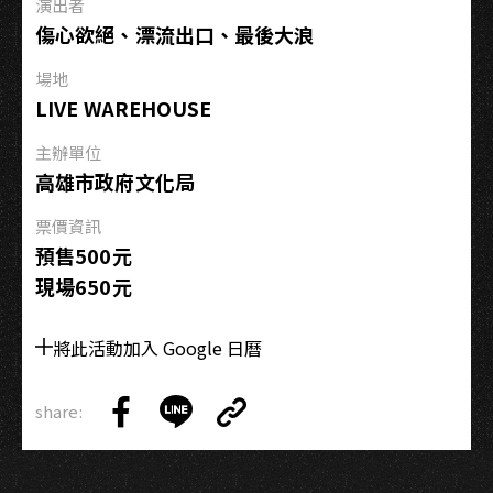
演出者
故
傷心欲絕、漂流出口、最後大浪
事，
明
場地
明
LIVE WAREHOUSE
我
看
主辦單位
的
高雄市政府文化局
是
票價資訊
偵
預售500元
探
現場650元
小
說】
Live
將此活動加入 Google 日曆
Concert
share:
Copy
Share
Share
Copy
Link
on
on
Link