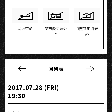
場地禁菸
禁帶飲料及外
拍照禁用閃光
食
燈
回列表
【為
什
麼
2017.07.28 (FRI)
像
19:30
個
愛
情