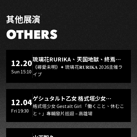
Facebook
LINE
其他展演
OTHERS
LIVE WAREHOUSE 小庫
琉璃花RURIKA、天国地獄、終焉
12.20
Rebirth、DUALIA、無我夢中、花奏
《尋愛未明》✦ 琉璃花𝐑𝐔𝐑𝐈𝐊𝐀 2026主催ラ
Sun 15:10
イブ
スマイル（O.A.）
LIVE WAREHOUSE 小庫
ゲシュタルト乙女 格式塔少女
12.04
Gestalt Girl
格式塔少女 Gestalt Girl 「働くこと、休むこ
Fri 19:30
と。」專輯發片巡迴 – 高雄場
海音館