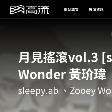
I
網站導覽
展演資訊
月見搖滾vol.3 [s
Wonder 黃玠瑋
sleepy.ab 、Zooey 