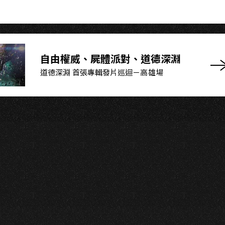
A
自由權威、屍體派對、道德深淵
道德深淵 首張專輯發片巡迴－高雄場