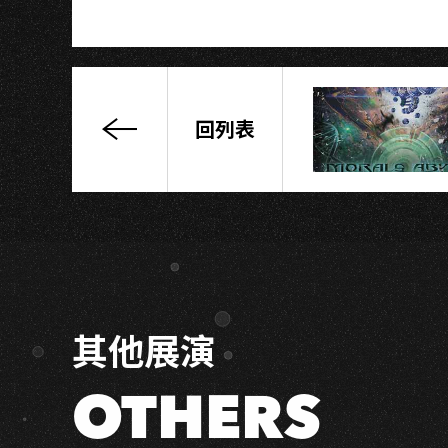
K
回列表
范
安
婷
w/
門
田
英
司
其他展演
《我
的
國
OTHERS
語
你