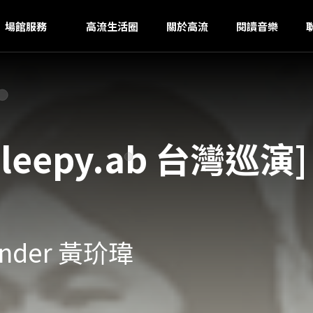
U
ｚ
場館服務
高流生活圈
關於高流
閱讀音樂
leepy.ab 台灣巡演] 
Wonder 黃玠瑋