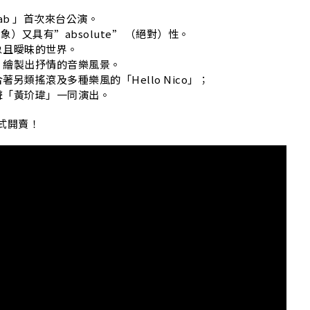
ab 」首次來台公演。
” （抽象）又具有”absolute” （絕對）性。
象且曖昧的世界。
，繪製出抒情的音樂風景。
類搖滾及多種樂風的「Hello Nico」；
聲「黃玠瑋」一同演出。
正式開賣！