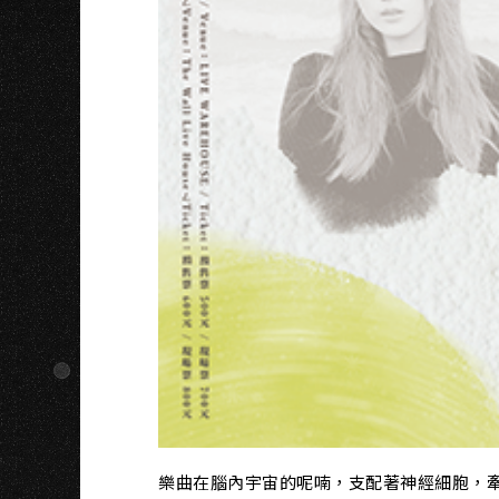
K
樂曲在腦內宇宙的呢喃，支配著神經細胞，