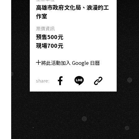
高雄市政府文化局、浪漫的工
作室
票價資訊
預售500元
現場700元
將此活動加入 Google 日曆
share:
Copy
Share
Share
Copy
Link
on
on
Link
Facebook
LINE