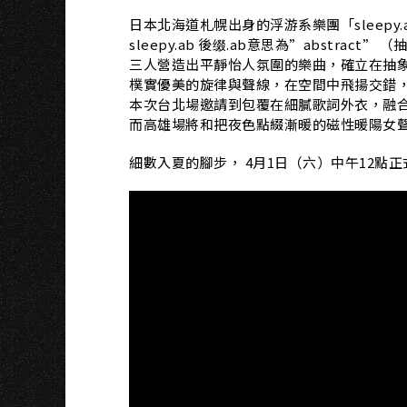
日本北海道札幌出身的浮游系樂團「sleepy.
sleepy.ab 後缀.ab意思為”abstract
三人營造出平靜怡人氛圍的樂曲，確立在抽
樸實優美的旋律與聲線，在空間中飛揚交錯
本次台北場邀請到包覆在細膩歌詞外衣，融合著另
而高雄場將和把夜色點綴漸暖的磁性暖陽女
細數入夏的腳步， 4月1日（六）中午12點